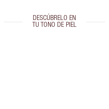
DESCÚBRELO EN
TU TONO DE PIEL
Artículo 1 de 5
Artí