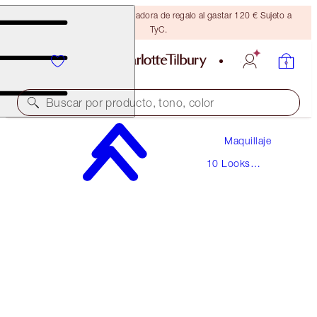
Consigue una brocha bronceadora de regalo al gastar 120 € Sujeto a
TyC.
Buscar por producto, tono, color
Maquillaje
THE SOPHISTICATE
10 Looks
MEDIUM
Icónicos
220,00 €