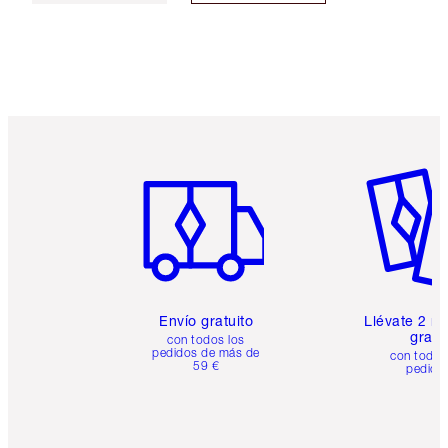
Artículo 1 de 6
Artículo
Envío gratuito
Llévate 2 m
gratis
con todos los
pedidos de más de
con todos
59 €
pedido