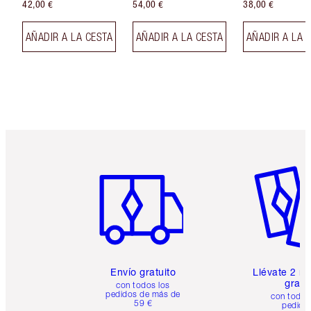
42,00 €
54,00 €
38,00 €
AÑADIR A LA CESTA
AÑADIR A LA CESTA
AÑADIR A LA 
Artículo 1 de 6
Artículo
Envío gratuito
Llévate 2 m
gratis
con todos los
pedidos de más de
con todos
59 €
pedido