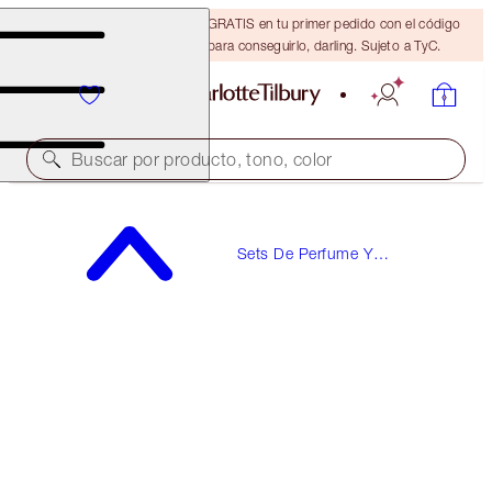
15 % de descuento + ENVÍO GRATIS en tu primer pedido con el código
DARLING15. Inicia sesión para conseguirlo, darling. Sujeto a TyC.
Buscar por producto, tono, color
¡VALORADO EN 61 €!
Sets De Perfume Y
PILLOW TALK LOVE FREQUENCY KIT
Fragancias Para Regalo
PERFUME & LIP KIT
48,00 €
(
309,68 €
/
100
ml
)