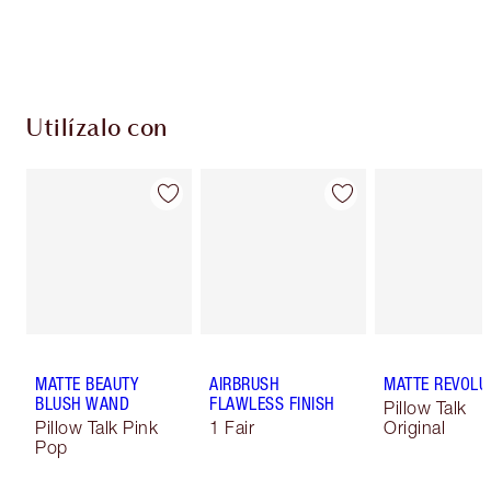
Elige 2 muestras gratis al finalizar la compra
Utilízalo con
MATTE BEAUTY
AIRBRUSH
MATTE REVOLU
BLUSH WAND
FLAWLESS FINISH
Pillow Talk
Pillow Talk Pink
1 Fair
Original
Pop