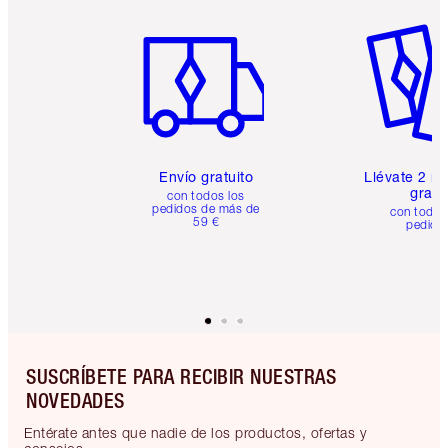
Artículo 1 de 6
Artículo
Envío gratuito
Llévate 2 m
gratis
con todos los
pedidos de más de
con todos
59 €
pedido
SUSCRÍBETE PARA RECIBIR NUESTRAS
NOVEDADES
Entérate antes que nadie de los productos, ofertas y