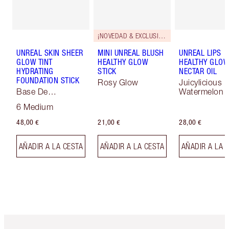
¡NOVEDAD & EXCLUSIVOS!
UNREAL SKIN SHEER
MINI UNREAL BLUSH
UNREAL LIPS
GLOW TINT
HEALTHY GLOW
HEALTHY GLO
HYDRATING
STICK
NECTAR OIL
FOUNDATION STICK
Rosy Glow
Juicylicious 
Base De
Watermelon
Maquillaje Soft
6 Medium
Focus
48,00 €
21,00 €
28,00 €
AÑADIR A LA CESTA
AÑADIR A LA CESTA
AÑADIR A LA 