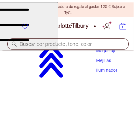
Consigue una brocha bronceadora de regalo al gastar 120 € Sujeto a
TyC.
Buscar por producto, tono, color
Maquillaje
Mejillas
TONO UNIVERSAL
Iluminador
UNREAL HIGHLIGHTER
GLAZED GODDESS
42,00 €
(
49,41 €
/
10
g
)