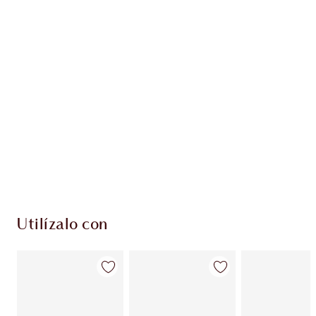
Gana 42 monedas de fidelización
Más información
PRODUCTOS EXCLUSIVOS DE CHARLOTTE TILBURY
Club de fidelidad Charlotte’s Darlings. Gana
monedas de fidelización cada vez que
compres!
Envío estándar con compras de 59,00 €
Elige 2 muestras gratis al finalizar la compra
Utilízalo con