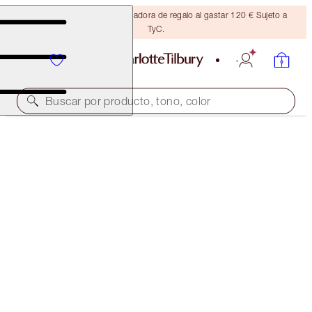
Consigue una brocha bronceadora de regalo al gastar 120 € Sujeto a
TyC.
Buscar por producto, tono, color
PILLOW TALK BEAUTY SOULMATES & MAKEUP BAG
KIT
MAKEUP & BAG KIT
124,00 €