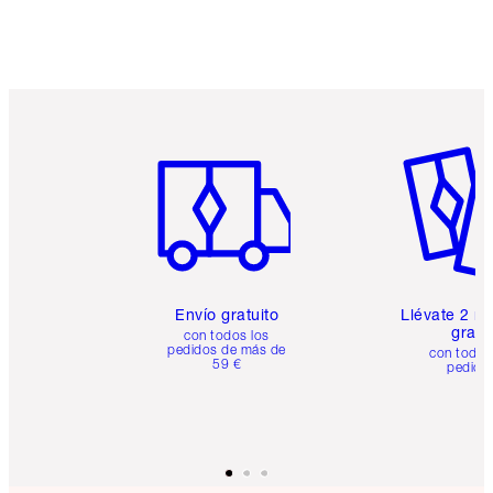
Artículo 1 de 6
Artículo
Envío gratuito
Llévate 2 m
gratis
con todos los
pedidos de más de
con todos
59 €
pedido