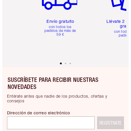
Envío gratuito
Llévate 2 m
gratis
con todos los
pedidos de más de
con todos
59 €
pedido
SUSCRÍBETE PARA RECIBIR NUESTRAS
NOVEDADES
Entérate antes que nadie de los productos, ofertas y
consejos
Dirección de correo electrónico
REGÍSTRATE