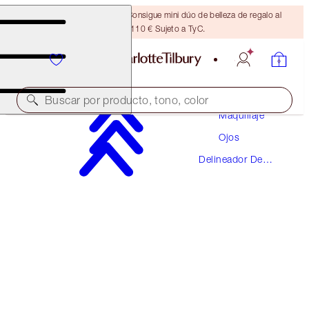
¡ÚLTIMA OPORTUNIDAD! Consigue mini dúo de belleza de regalo al
gastar 110 € Sujeto a TyC.
Buscar por producto, tono, color
Maquillaje
Ojos
THE FELINE FLICK
Delineador De
PANTHER
Ojos
32,00 €