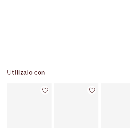
PRODUCTOS EXCLUSIVOS DE CHARLOTTE TILBURY
Club de fidelidad Charlotte’s Darlings. Gana
monedas de fidelización cada vez que
compres!
Envío estándar con compras de 59,00 €
Elige 2 muestras gratis al finalizar la compra
Utilízalo con