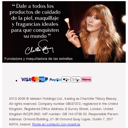
2013-2026 © Islestarr Holdings Ltd., trading as Charlotte Tilbury Beauty.
All rights reserved. Company number 08037372, registered in the United
Kingdom. Registered Office Address: 8 Surrey Street, London, United
Kingdom WC2R 2ND. VAT number: GB 144 0736 30. Responsible Person
Address: Ormond Building, 31-36 Ormond Quay Upper, Dublin 7, D07
N5YH, Ireland.
Ponte en contacto con nosotros