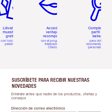
Llévate 2
Accede a
Completa tu
muestras
ventajas y
perfil de
gratis
recompensas
belleza
con todos los
con el programa de
para obtener
pedidos
fidelización de
recomendaciones
Charlotte
personalizadas
SUSCRÍBETE PARA RECIBIR NUESTRAS
NOVEDADES
Entérate antes que nadie de los productos, ofertas y
consejos
Dirección de correo electrónico