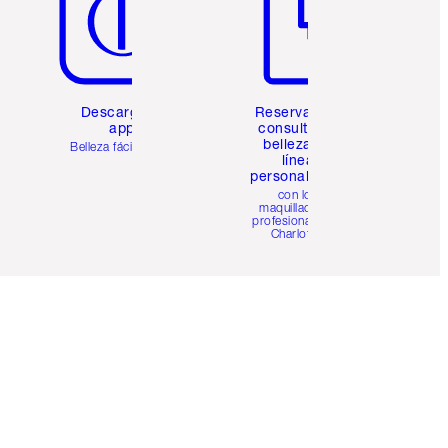
Descarga la
Reserva una
app
consulta de
belleza en
Belleza fácil para ti
línea
personalizada
con los
maquilladores
profesionales de
Charlotte.