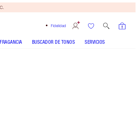
yC.
Fidelidad
FRAGANCIA
BUSCADOR DE TONOS
SERVICIOS
Brocha
bronceadora
gratis
Al
gastar
110 €
Sujeto
a TyC.
Descubre mis productos icónicos de Pillow Talk