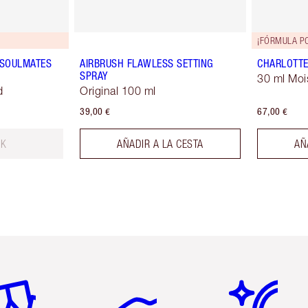
¡FÓRMULA P
 SOULMATES
AIRBRUSH FLAWLESS SETTING
CHARLOTTE
SPRAY
30 ml Moi
d
Original 100 ml
39,00 €
67,00 €
CK
AÑADIR A LA CESTA
AÑ
tículo 2 de 6
Artículo 3 de 6
Artículo 4 de 6