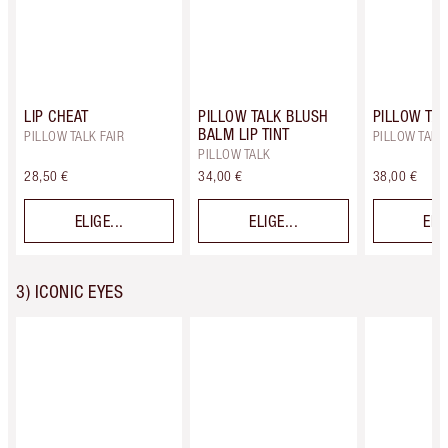
LIP CHEAT
PILLOW TALK BLUSH
PILLOW TAL
BALM LIP TINT
PILLOW TALK FAIR
PILLOW TALK 
PILLOW TALK
28,50 €
34,00 €
38,00 €
ELIGE...
ELIGE...
ELIG
3) ICONIC EYES