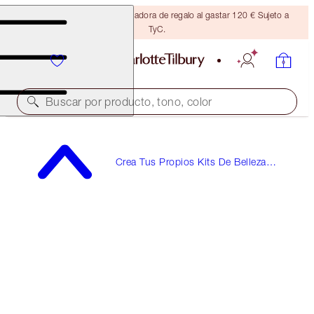
Consigue una brocha bronceadora de regalo al gastar 120 € Sujeto a
TyC.
Buscar por producto, tono, color
Crea Tus Propios Kits De Belleza
Con Un Fantástico 10 % De
Descuento*