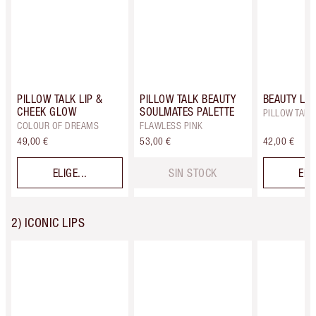
PILLOW TALK LIP &
PILLOW TALK BEAUTY
BEAUTY LI
CHEEK GLOW
SOULMATES PALETTE
PILLOW TALK
COLOUR OF DREAMS
FLAWLESS PINK
49,00 €
53,00 €
42,00 €
ELIGE...
SIN STOCK
ELIG
2) ICONIC LIPS