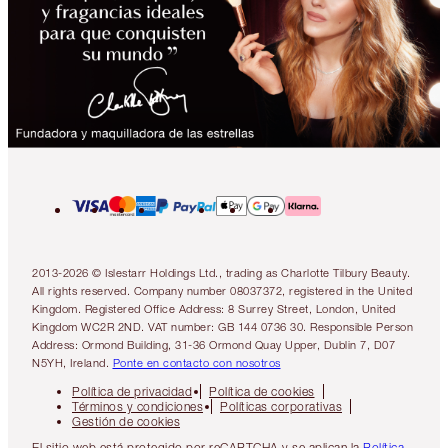
2013-2026 © Islestarr Holdings Ltd., trading as Charlotte Tilbury Beauty.
All rights reserved. Company number 08037372, registered in the United
Kingdom. Registered Office Address: 8 Surrey Street, London, United
Kingdom WC2R 2ND. VAT number: GB 144 0736 30. Responsible Person
Address: Ormond Building, 31-36 Ormond Quay Upper, Dublin 7, D07
N5YH, Ireland.
Ponte en contacto con nosotros
Política de privacidad
Política de cookies
Términos y condiciones
Políticas corporativas
Gestión de cookies
El sitio web está protegido por reCAPTCHA y se aplican la
Política