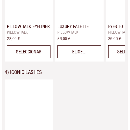
PILLOW TALK EYELINER
LUXURY PALETTE
EYES TO M
PILLOW TALK
PILLOW TALK
PILLOW TALK
28,00 €
56,00 €
36,00 €
SELECCIONAR
ELIGE...
SELEC
4) ICONIC LASHES