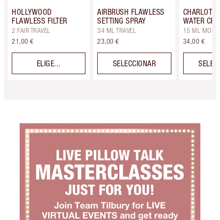
HOLLYWOOD
AIRBRUSH FLAWLESS
CHARLOTTE
FLAWLESS FILTER
SETTING SPRAY
WATER CR
2 FAIR TRAVEL
34 ML TRAVEL
15 ML MOIST
21,00 €
23,00 €
34,00 €
ELIGE...
SELECCIONAR
SELEC