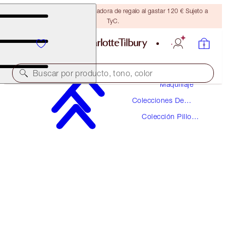
Consigue una brocha bronceadora de regalo al gastar 120 € Sujeto a
TyC.
Buscar por producto, tono, color
Maquillaje
Colecciones De
¡AHORRA UN 10 %!
Maquillaje
Colección Pillow
PILLOW TALK LIP KIT & MAKEUP BAG
Talk
ICONIC MAKEUP KIT
107,50 €
96,75 €