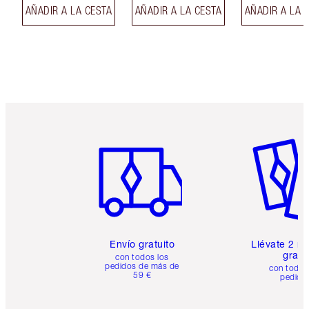
AÑADIR A LA CESTA
AÑADIR A LA CESTA
AÑADIR A LA 
Artículo 1 de 6
Artículo
Envío gratuito
Llévate 2 m
gratis
con todos los
pedidos de más de
con todos
59 €
pedido