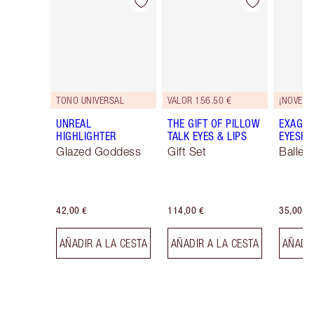
Artículo 1 de 114
Artículo 2 de 114
TONO UNIVERSAL
VALOR 156.50 €
¡NOVEDA
UNREAL
THE GIFT OF PILLOW
EXAGGE
HIGHLIGHTER
TALK EYES & LIPS
EYESHA
Glazed Goddess
Gift Set
Ballet
42,00 €
114,00 €
35,00 €
AÑADIR A LA CESTA
AÑADIR A LA CESTA
AÑADIR