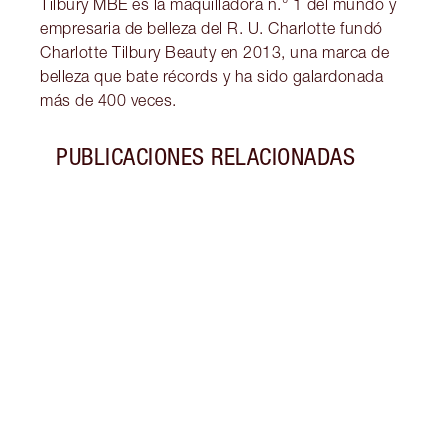
Tilbury MBE es la maquilladora n.° 1 del mundo y
empresaria de belleza del R. U. Charlotte fundó
Charlotte Tilbury Beauty en 2013, una marca de
belleza que bate récords y ha sido galardonada
más de 400 veces.
PUBLICACIONES RELACIONADAS
Artículo 1 de 3
FABU
Encue
las m
belle
maqui