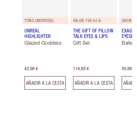
TONO UNIVERSAL
VALOR 156.50 €
¡NOVEDA
UNREAL
THE GIFT OF PILLOW
EXAGGE
HIGHLIGHTER
TALK EYES & LIPS
EYESHA
Glazed Goddess
Gift Set
Ballet
42,00 €
114,00 €
35,00 €
AÑADIR A LA CESTA
AÑADIR A LA CESTA
AÑADIR