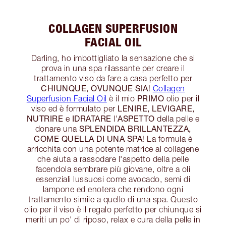
COLLAGEN SUPERFUSION
FACIAL OIL
Darling, ho imbottigliato la sensazione che si
prova in una spa rilassante per creare il
trattamento viso da fare a casa perfetto per
CHIUNQUE, OVUNQUE SIA
!
Collagen
PRIMO
Superfusion Facial Oil
è il mio
olio per il
LENIRE, LEVIGARE,
viso ed è formulato per
NUTRIRE
IDRATARE
ASPETTO
e
l'
della pelle e
SPLENDIDA BRILLANTEZZA,
donare una
COME QUELLA DI UNA SPA
! La formula è
arricchita con una potente matrice al collagene
che aiuta a rassodare l'aspetto della pelle
facendola sembrare più giovane, oltre a oli
essenziali lussuosi come avocado, semi di
lampone ed enotera che rendono ogni
trattamento simile a quello di una spa. Questo
olio per il viso è il regalo perfetto per chiunque si
meriti un po' di riposo, relax e cura della pelle in