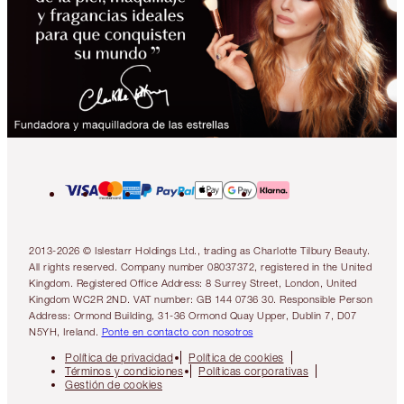
2013-2026 © Islestarr Holdings Ltd., trading as Charlotte Tilbury Beauty.
All rights reserved. Company number 08037372, registered in the United
Kingdom. Registered Office Address: 8 Surrey Street, London, United
Kingdom WC2R 2ND. VAT number: GB 144 0736 30. Responsible Person
Address: Ormond Building, 31-36 Ormond Quay Upper, Dublin 7, D07
N5YH, Ireland.
Ponte en contacto con nosotros
Política de privacidad
Política de cookies
Términos y condiciones
Políticas corporativas
Gestión de cookies