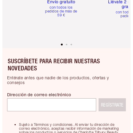
Envío gratuito
Llévate 2 m
gratis
con todos los
pedidos de más de
con todos
59 €
pedido
SUSCRÍBETE PARA RECIBIR NUESTRAS
NOVEDADES
Entérate antes que nadie de los productos, ofertas y
consejos
Dirección de correo electrónico
REGÍSTRATE
Sujeto a Términos y condiciones. Al enviar tu dirección de
correo electrónico, aceptas recibir información de marketing
sobre los productos o servicios de Charlotte Tilbury Beauty