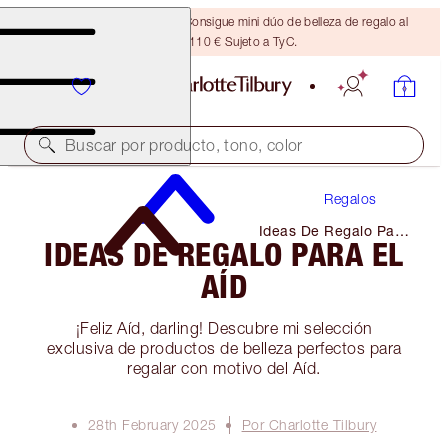
¡ÚLTIMA OPORTUNIDAD! Consigue mini dúo de belleza de regalo al
gastar 110 € Sujeto a TyC.
Buscar por producto, tono, color
Regalos
Ideas De Regalo Para
IDEAS DE REGALO PARA EL
El Aíd
AÍD
¡Feliz Aíd, darling! Descubre mi selección
exclusiva de productos de belleza perfectos para
regalar con motivo del Aíd.
28th February 2025
Por Charlotte Tilbury