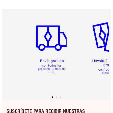
Artículo 1 de 6
Artículo
Envío gratuito
Llévate 2 m
gratis
con todos los
pedidos de más de
con todos
59 €
pedido
SUSCRÍBETE PARA RECIBIR NUESTRAS