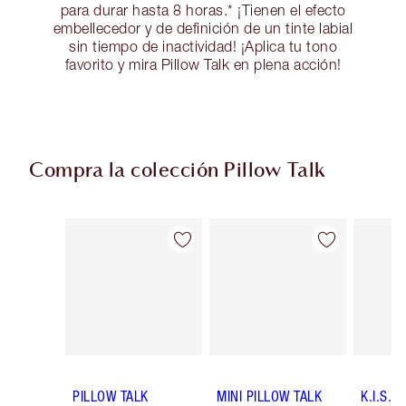
para durar hasta 8 horas.* ¡Tienen el efecto
embellecedor y de definición de un tinte labial
sin tiempo de inactividad! ¡Aplica tu tono
favorito y mira Pillow Talk en plena acción!
Compra la colección Pillow Talk
Artículo 1 de 84
Artículo 2 de 84
PILLOW TALK
MINI PILLOW TALK
K.I.S.S.