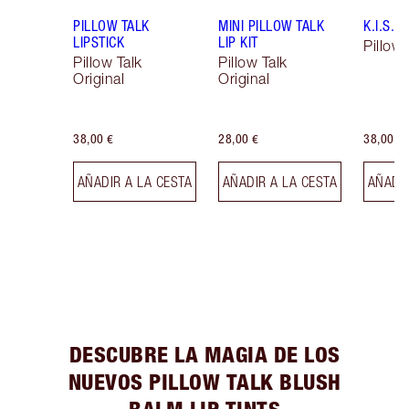
PILLOW TALK
MINI PILLOW TALK
K.I.S.S.
LIPSTICK
LIP KIT
Pillow 
Pillow Talk
Pillow Talk
Original
Original
38,00 €
28,00 €
38,00 €
AÑADIR A LA CESTA
AÑADIR A LA CESTA
AÑADIR
DESCUBRE LA MAGIA DE LOS
NUEVOS PILLOW TALK BLUSH
BALM LIP TINTS