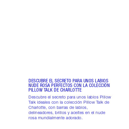
EL E
LOOK
Darli
maqui
colec
belle
DESCUBRE EL SECRETO PARA UNOS LABIOS
NUDE ROSA PERFECTOS CON LA COLECCIÓN
PILLOW TALK DE CHARLOTTE
Descubre el secreto para unos labios Pillow
Talk ideales con la colección Pillow Talk de
Charlotte, con barras de labios,
delineadores, brillos y aceites en el nude
rosa mundialmente adorado.