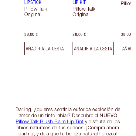
LIPSTICK
LIP KIT
Pillow 
Pillow Talk
Pillow Talk
Original
Original
38,00 €
28,00 €
38,00 €
AÑADIR A LA CESTA
AÑADIR A LA CESTA
AÑADIR
Darling, ¿quieres sentir la eufórica explosión de
NUEVO
amor de un tinte labial? Descubre el
Pillow Talk Blush Balm Lip Tint
y disfruta de los
labios naturales de tus sueños. ¡Compra ahora,
darling, y deja que tu belleza natural florezca!