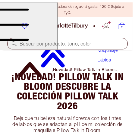
Consigue una brocha bronceadora de regalo al gastar 120 € Sujeto a
TyC.
Buscar por producto, tono, color
Maquillaje
Labios
¡Novedad! Pillow Talk in Bloom
¡NOVEDAD! PILLOW TALK IN
Descubre La Colección Pillow Talk
2026
BLOOM DESCUBRE LA
COLECCIÓN PILLOW TALK
2026
Deja que tu belleza natural florezca con los tintes
de labios que se adaptan al pH de mi colección de
maquillaje Pillow Talk in Bloom.