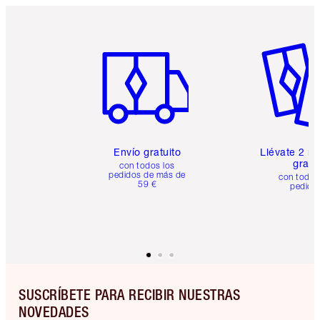
Artículo 1 de 6
Artículo
Envío gratuito
Llévate 2 m
gratis
con todos los
pedidos de más de
con todos
59 €
pedido
SUSCRÍBETE PARA RECIBIR NUESTRAS
NOVEDADES