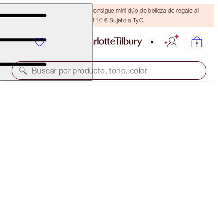
¡ÚLTIMA OPORTUNIDAD! Consigue mini dúo de belleza de regalo al
gastar 110 € Sujeto a TyC.
Buscar por producto, tono, color
DOS POR UNO
PILLOW TALK MATTE BEAUTY BLUSH WAND DUO
OFFER ENDED
80,00 €
(
66,67 €
/
10
ml
)