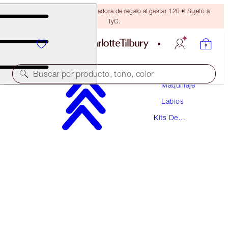
Consigue una brocha bronceadora de regalo al gastar 120 € Sujeto a
TyC.
Buscar por producto, tono, color
Maquillaje
Labios
¡NOVEDAD!
Kits De
MINI PILLOW TALK LIP KIT
Labiales
PILLOW TALK MEDIUM
28,00 €