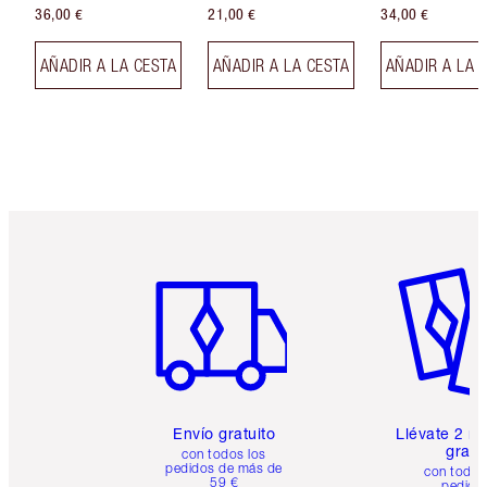
36,00 €
21,00 €
34,00 €
AÑADIR A LA CESTA
AÑADIR A LA CESTA
AÑADIR A LA 
Artículo 1 de 6
Artículo
Envío gratuito
Llévate 2 m
gratis
con todos los
pedidos de más de
con todos
59 €
pedido