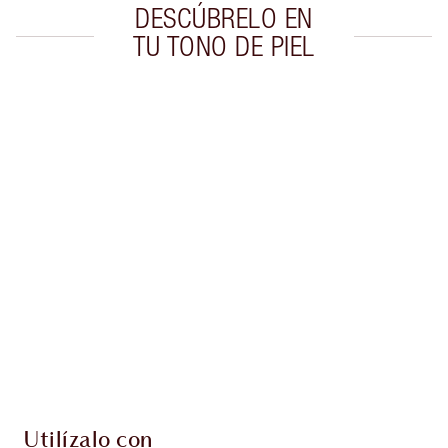
DESCÚBRELO EN
TU TONO DE PIEL
Artículo 1 de 20
Artí
Utilízalo con