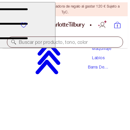
Consigue una brocha bronceadora de regalo al gastar 120 € Sujeto a
TyC.
Buscar por producto, tono, color
Maquillaje
Labios
¡EDICIÓN LIMITADA EXCLUSIVA!
Barra De
PILLOW TALK LOVE EFFECT LIPSTICK
Labios
MATTE REVOLUTION - DREAM TALK
38,00 €
(
108,57 €
/
10
g
)