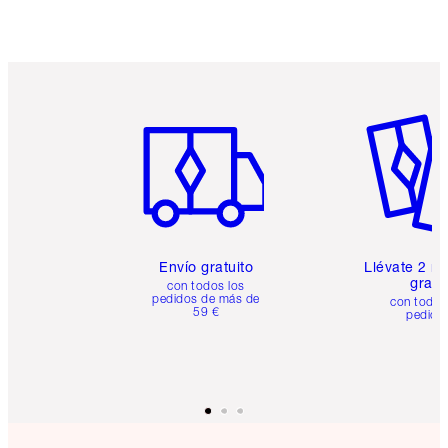
Artículo 1 de 6
Artículo
Envío gratuito
Llévate 2 m
gratis
con todos los
pedidos de más de
con todos
59 €
pedido