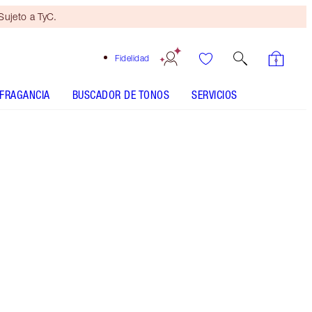
ujeto a TyC.
Fidelidad
FRAGANCIA
BUSCADOR DE TONOS
SERVICIOS
Pillow Talk Deep - Out of Stock
SHADE MATCH
CÓMO SE APLICA