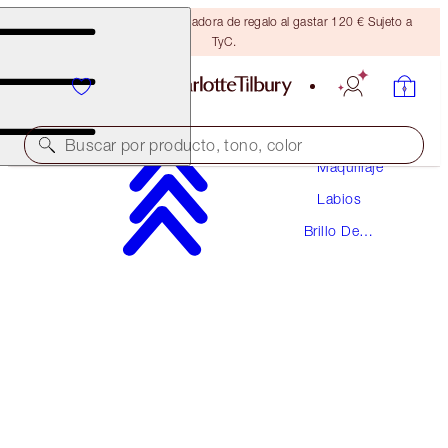
Consigue una brocha bronceadora de regalo al gastar 120 € Sujeto a
TyC.
Buscar por producto, tono, color
Maquillaje
Labios
COLLAGEN LIP BATH
Brillo De
PILLOW TALK MEDIUM
Labios
38,00 €
(
48,10 €
/
10
ml
)