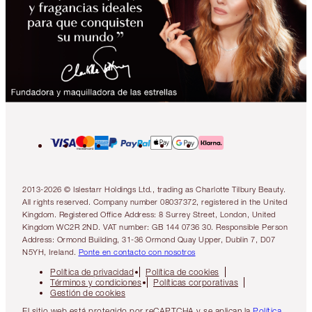
2013-2026 © Islestarr Holdings Ltd., trading as Charlotte Tilbury Beauty.
All rights reserved. Company number 08037372, registered in the United
Kingdom. Registered Office Address: 8 Surrey Street, London, United
Kingdom WC2R 2ND. VAT number: GB 144 0736 30. Responsible Person
Address: Ormond Building, 31-36 Ormond Quay Upper, Dublin 7, D07
N5YH, Ireland.
Ponte en contacto con nosotros
Política de privacidad
Política de cookies
Términos y condiciones
Políticas corporativas
Gestión de cookies
El sitio web está protegido por reCAPTCHA y se aplican la
Política