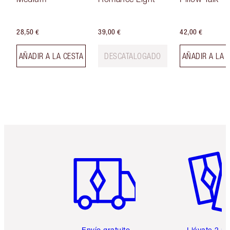
28,50 €
39,00 €
42,00 €
AÑADIR A LA CESTA
DESCATALOGADO
AÑADIR A LA 
Artículo 1 de 6
Artículo
Envío gratuito
Llévate 2 m