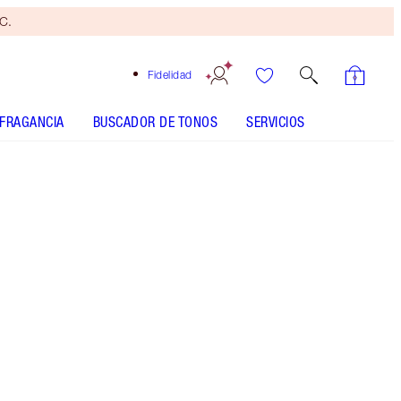
yC.
Fidelidad
FRAGANCIA
BUSCADOR DE TONOS
SERVICIOS
Pillow Talk Medium
SHADE MATCH
CÓMO SE APLICA