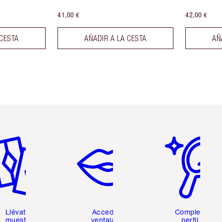
41,00 €
42,00 €
 CESTA
AÑADIR A LA CESTA
AÑ
tículo 2 de 6
Artículo 3 de 6
Artículo 4 de 6
Llévate 2
Accede a
Completa tu
muestras
ventajas y
perfil de