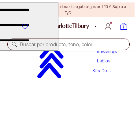
Consigue una brocha bronceadora de regalo al gastar 120 € Sujeto a
TyC.
Buscar por producto, tono, color
Maquillaje
Labios
MINI PILLOW TALK LIP KIT
Kits De
PILLOW TALK DEEP
Labiales
28,00 €