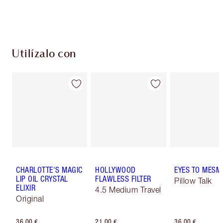
Elige 2 muestras gratis al finalizar la compra
Utilízalo con
CHARLOTTE'S MAGIC
HOLLYWOOD
EYES TO MESM
LIP OIL CRYSTAL
FLAWLESS FILTER
Pillow Talk
ELIXIR
4.5 Medium Travel
Original
36,00 €
21,00 €
36,00 €