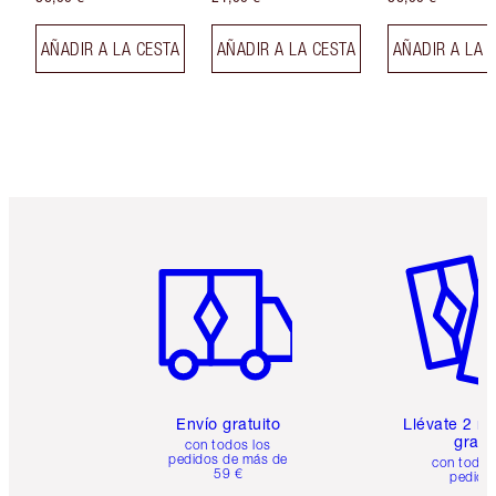
AÑADIR A LA CESTA
AÑADIR A LA CESTA
AÑADIR A LA 
Artículo 1 de 6
Artículo
Envío gratuito
Llévate 2 m
gratis
con todos los
pedidos de más de
con todos
59 €
pedido