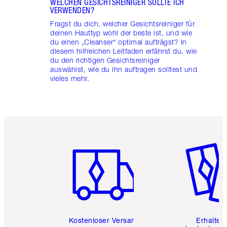
WELCHEN GESICHTSREINIGER SOLLTE ICH
VERWENDEN?
Fragst du dich, welcher Gesichtsreiniger für
deinen Hauttyp wohl der beste ist, und wie
du einen „Cleanser“ optimal aufträgst? In
diesem hilfreichen Leitfaden erfährst du, wie
du den richtigen Gesichtsreiniger
auswählst, wie du ihn auftragen solltest und
vieles mehr.
Artikel 1 von 6
Artikel 
Kostenloser Versand
Erhalte 