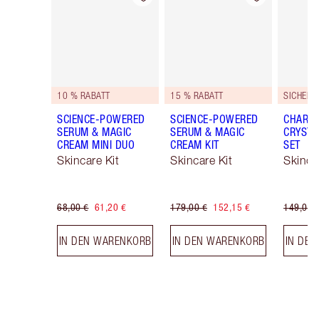
10 % RABATT
15 % RABATT
SCIENCE-POWERED
SCIENCE-POWERED
CHARLO
SERUM & MAGIC
SERUM & MAGIC
CRYSTA
CREAM MINI DUO
CREAM KIT
SET
Skincare Kit
Skincare Kit
Skinca
68,00 €
61,20 €
179,00 €
152,15 €
149,00 
IN DEN WARENKORB
IN DEN WARENKORB
IN DE