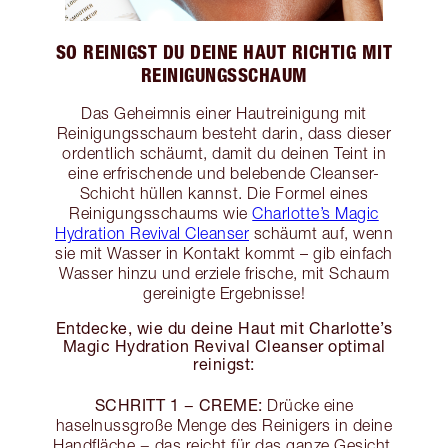
SO REINIGST DU DEINE HAUT RICHTIG MIT
REINIGUNGSSCHAUM
Das Geheimnis einer Hautreinigung mit
Reinigungsschaum besteht darin, dass dieser
ordentlich schäumt, damit du deinen Teint in
eine erfrischende und belebende Cleanser-
Schicht hüllen kannst. Die Formel eines
Reinigungsschaums wie
Charlotte’s Magic
Hydration Revival Cleanser
schäumt auf, wenn
sie mit Wasser in Kontakt kommt – gib einfach
Wasser hinzu und erziele frische, mit Schaum
gereinigte Ergebnisse!
Entdecke, wie du deine Haut mit Charlotte’s
Magic Hydration Revival Cleanser optimal
reinigst:
SCHRITT 1 − CREME:
Drücke eine
haselnussgroße Menge des Reinigers in deine
Handfläche − das reicht für das ganze Gesicht.