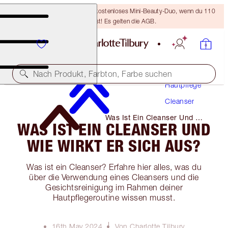
LETZTE CHANCE! Erhalte ein kostenloses Mini-Beauty-Duo, wenn du 110
€ ausgibst! Es gelten die AGB.
Nach Produkt, Farbton, Farbe suchen
Hautpflege
Cleanser
Was Ist Ein Cleanser Und Wie
WAS IST EIN CLEANSER UND
Wirkt Er Sich Aus?
WIE WIRKT ER SICH AUS?
Was ist ein Cleanser? Erfahre hier alles, was du
über die Verwendung eines Cleansers und die
Gesichtsreinigung im Rahmen deiner
Hautpflegeroutine wissen musst.
16th May 2024
Von Charlotte Tilbury