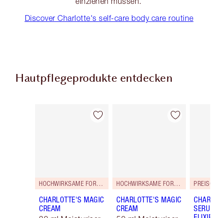
einziehen müssen.
Discover Charlotte's self-care body care routine
Hautpflegeprodukte entdecken
Artikel 1 von 114
Artikel 2 von 114
HOCHWIRKSAME FORMEL!
HOCHWIRKSAME FORMEL!
PREISG
CHARLOTTE'S MAGIC
CHARLOTTE'S MAGIC
CHARLO
CREAM
CREAM
SERUM 
ELIXIR