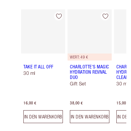
Artikel 1 von 13
Artikel 2 von 13
WERT: 49 €
TAKE IT ALL OFF
CHARLOTTE'S MAGIC
CHARLO
HYDRATION REVIVAL
HYDRAT
30 ml
DUO
CLEANS
Gift Set
30 ml
16,00 €
38,00 €
15,00 €
IN DEN WARENKORB
IN DEN WARENKORB
IN DE