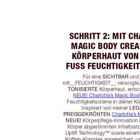
SCHRITT 2: MIT C
MAGIC BODY CREA
KÖRPERHAUT VON 
FUSS FEUCHTIGKEIT
SICHTBAR
Für eine
un
mit__FEUCHTIGKEIT__ versorgte
TONISIERTE
Körperhaut, entsch
NEUE! Charlotte’s Magic Bo
Feuchtigkeitscreme in deiner Kö
LEG
Inspiriert von meiner
PREISGEKRÖNTEN
Charlotte’s
NEUE!
Körperpflege-Innovation i
Körper abgestimmten Inhaltss
Uplift Technology™ sowie einem
Koffein-Komplex angereichert, u