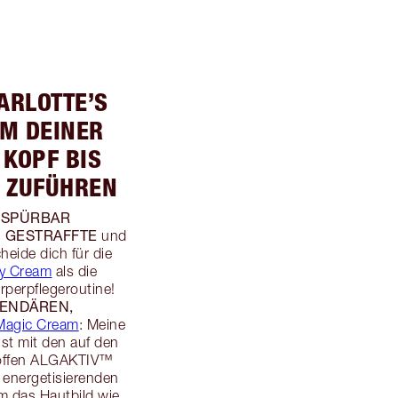
HARLOTTE’S
M DEINER
KOPF BIS
 ZUFÜHREN
SPÜRBAR
d
GESTRAFFTE
,
und
eide dich für die
dy Cream
als die
rperpflegeroutine!
ENDÄREN,
 Magic Cream
: Meine
st mit den auf den
toffen ALGAKTIV™
 energetisierenden
m das Hautbild wie