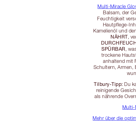
Multi-Miracle Gl
Balsam, der Ge
Feuchtigkeit ver
Hautpflege-Inh
Kamelienöl und den
NÄHRT
, ve
DURCHFEUCH
SPÜRBAR
, wa
trockene Hautst
anhaltend mit 
Schultern, Armen, 
wun
Tilbury-Tipp:
Du ka
reinigende Gesic
als nährende Over
Multi
Mehr über die opti