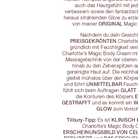
auch das Hautgefühl mit je
verbessern sowie den fantastisc
heraus strahlenden Glow zu erzie
ORIGINAL
von meiner
Magic 
Nachdem du dein Gesicht
PREISGEKRÖNTEN
Charlott
gründlich mit Feuchtigkeit ver
Charlotte's Magic Body Cream mi
Massagetechnik von der oberen 
hinab zu den Zehenspitzen au
gereinigte Haut auf. Die reichh
gleitet mühelos über den Körper,
UNMITTELBAR
und führt
Feucht
GLATT
fühlt sich beim Auftragen
die Konturen des Körpers
GESTRAFFT
W
und es kommt ein
GLOW
zum Vorsch
Tilbury-Tipp:
KLINISCH 
Es ist
Charlotte’s Magic Body
ERSCHEINUNGSBILD VON CEL