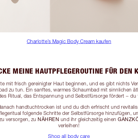
Charlotte’s Magic Body Cream kaufen
CKE MEINE HAUTPFLEGEROUTINE FÜR DEN 
lte mit frisch gereinigter Haut beginnen, und es gibt nichts V
lbad zu tun. Ein sanftes, warmes Schaumbad mit sinnlichen äth
s Ritual, das Entspannung und Selbstfürsorge fördert − du v
anach handtuchtrocken ist und du dich erfrischt und revitalisi
legeritual folgende Schritte der Selbstfürsorge hinzufügen, u
NÄHREN
GANZK
zu versorgen, zu
und ihr gleichzeitig einen
verleihen!
Shop all body care