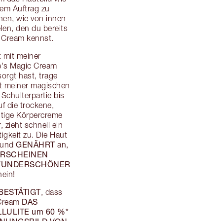
dem Auftrag zu
hen, wie von innen
len, den du bereits
Cream kennst.
 mit meiner
e's Magic Cream
sorgt hast, trage
t meiner magischen
Schulterpartie bis
f die trockene,
altige Körpercreme
 zieht schnell ein
igkeit zu. Die Haut
GENÄHRT
und
an,
ERSCHEINEN
UNDERSCHÖNER
ein!
BESTÄTIGT
, dass
DAS
 Cream
LULITE um 60 %*