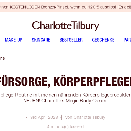
 einen KOSTENLOSEN Bronzer-Pinsel, wenn du 120 € ausgibst! Es gel
MAKE-UP
SKINCARE
BESTSELLER
GESCHENKE
PA
ine
FÜRSORGE, KÖRPERPFLEGE
tpflege-Routine mit meinen nährenden Körperpflegeprodukten
NEUEN! Charlotte’s Magic Body Cream.
3rd April 2023
Von Charlotte Tilbury
4 minute(n) lesezeit