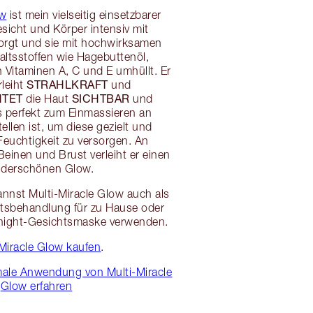
ow
ist mein vielseitig einsetzbarer
sicht und Körper intensiv mit
sorgt und sie mit hochwirksamen
altsstoffen wie Hagebuttenöl,
 Vitaminen A, C und E umhüllt. Er
STRAHLKRAFT
rleiht
und
TET
SICHTBAR
die Haut
und
s perfekt zum Einmassieren an
ellen ist, um diese gezielt und
Feuchtigkeit zu versorgen. An
Beinen und Brust verleiht er einen
derschönen Glow.
nnst Multi-Miracle Glow auch als
htsbehandlung für zu Hause oder
night-Gesichtsmaske verwenden.
-Miracle Glow kaufen
.
male Anwendung von Multi-Miracle
Glow erfahren