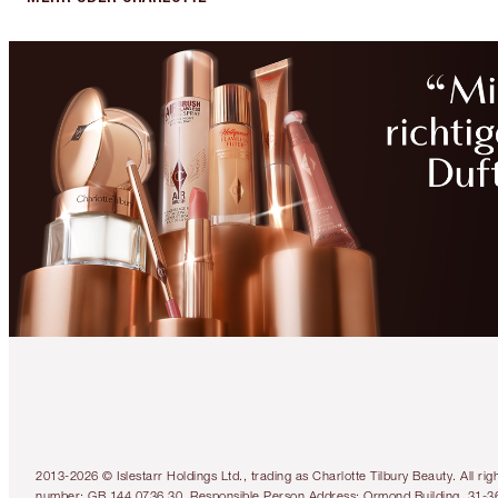
2013-2026 © Islestarr Holdings Ltd., trading as Charlotte Tilbury Beauty. Al
number: GB 144 0736 30. Responsible Person Address: Ormond Building, 31-3