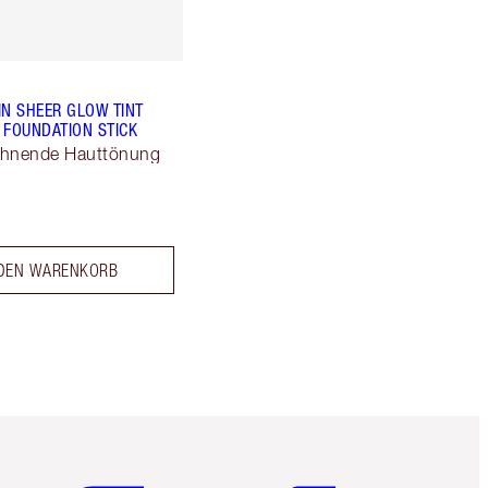
IN SHEER GLOW TINT
 FOUNDATION STICK
chnende Hauttönung
 DEN WARENKORB
Artikel 5 von 6
Artikel 6 von 6