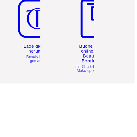
e
Lade die App
Buche eine
herunter
online 1:1
Beauty-
Beauty leicht
Beratung
gemacht
mit Charlottes Pro
Make-up-Artists.