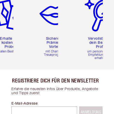
Erhalte zwei
Sichere dir
Vervollständig
kostenlose
Prämien &
dein Beauty-
Proben
Vorteile
Profil
 allen Bestellungen
mit Charlottes
um personalisierte
Treueprogramm
Empfehlungen zu
erhalten
REGISTRIERE DICH FÜR DEN NEWSLETTER
Erfahre die neuesten Infos über Produkte, Angebote
und Tipps zuerst
E-Mail-Adresse
ANMELDUNG