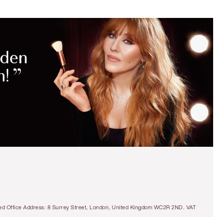
MAGISCHE
RABATTE
SPARE 10%
CHARLOTTE'S MAGIC
MINI SKIN TRIO
SKINCARE KIT
tered Office Address: 8 Surrey Street, London, United Kingdom WC2R 2ND. VAT
160,00 €
144,00 €