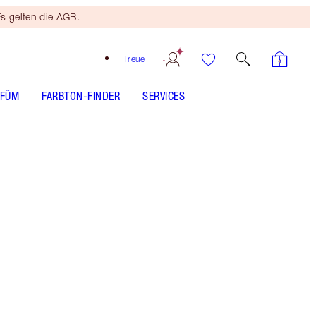
s gelten die AGB.
Treue
RFÜM
FARBTON-FINDER
SERVICES
HAUTANALYSE
Kostenloses Mini
Beauty Duo
Ab 110 € Bestellwert! Es
gelten die AGB.