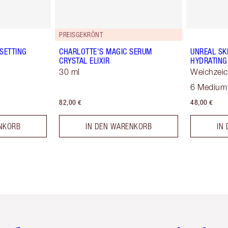
PREISGEKRÖNT
SETTING
CHARLOTTE'S MAGIC SERUM
UNREAL SK
CRYSTAL ELIXIR
HYDRATING
30 ml
Weichzei
6 Medium
82,00 €
48,00 €
NKORB
IN DEN WARENKORB
IN
tikel 2 von 6
Artikel 3 von 6
Artikel 4 von 6