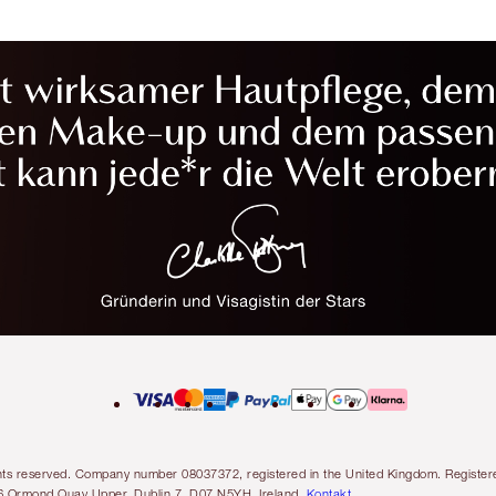
l rights reserved. Company number 08037372, registered in the United Kingdom. Regis
6 Ormond Quay Upper, Dublin 7, D07 N5YH, Ireland.
Kontakt