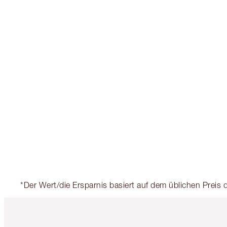
*Der Wert/die Ersparnis basiert auf dem üblichen Prei
Artikel 1 von 6
Ar