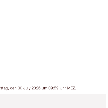
Erhalte 39 Treuetaler
Mehr erfahren
EXKLUSIV-ANGEBOTE BEI CHARLOTTE
TILBURY
Charlottes Darlings Treue-Club. Sammle
bei jedem Einkauf Treuetaler!
Kostenloser Standardversand wenn du
59,00 €ausgibst
Wähle zwei kostenlose Proben beim
Checkout aus
enstag, den 30 July 2026 um 09:59 Uhr MEZ.
Artikel 5 von 6
Artikel 6 von 6