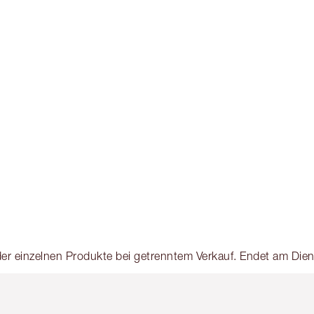
s der einzelnen Produkte bei getrenntem Verkauf. Endet am Di
tikel 2 von 6
Artikel 3 von 6
Artikel 4 von 6