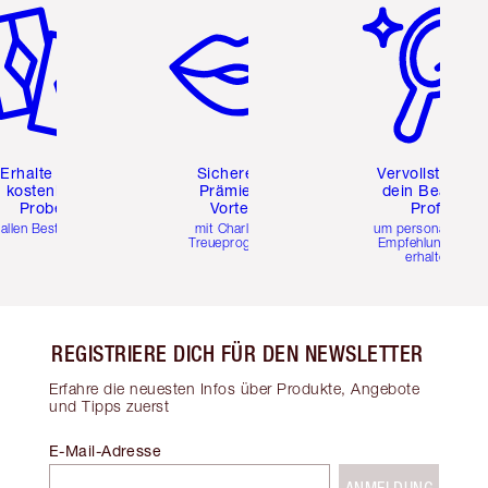
Erhalte zwei
Sichere dir
Vervollständig
kostenlose
Prämien &
dein Beauty-
Proben
Vorteile
Profil
 allen Bestellungen
mit Charlottes
um personalisierte
Treueprogramm
Empfehlungen zu
erhalten
REGISTRIERE DICH FÜR DEN NEWSLETTER
Erfahre die neuesten Infos über Produkte, Angebote
und Tipps zuerst
E-Mail-Adresse