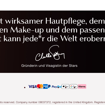
l rights reserved. Company number 08037372, registered in the United Kingdom. Regis