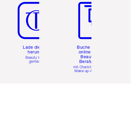
e
Lade die App
Buche eine
herunter
online 1:1
Beauty-
Beauty leicht
Beratung
gemacht
mit Charlottes Pro
Make-up-Artists.