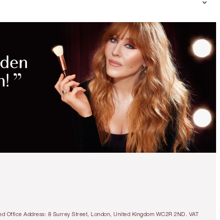
tered Office Address: 8 Surrey Street, London, United Kingdom WC2R 2ND. VAT