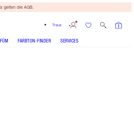
s gelten die AGB.
Treue
RFÜM
FARBTON-FINDER
SERVICES
Kostenloses Mini
Beauty Duo
Ab 110 € Bestellwert! Es
gelten die AGB.
Charlotte Tilbury x Genshin Impact -
sammelbare, limitierte Beauty Box in Reisegröße
Mehr anzeigen