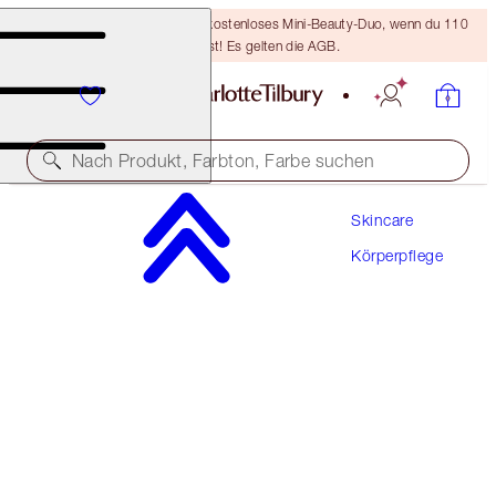
LETZTE CHANCE! Erhalte ein kostenloses Mini-Beauty-Duo, wenn du 110
€ ausgibst! Es gelten die AGB.
Nach Produkt, Farbton, Farbe suchen
Skincare
JOYPHORIA FRAGRANCE & MAGIC BODY DUO
Körperpflege
BODY KIT
209,00 €
198,55 €
(
696,70 €
/
1
l
)