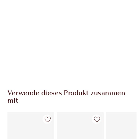
EXKLUSIV-ANGEBOTE BEI CHARLOTTE TILBURY
Charlottes Darlings Treue-Club. Sammle bei
jedem Einkauf Treuetaler!
Kostenloser Standardversand wenn du
59,00 €ausgibst
Wähle zwei kostenlose Proben beim Checkout
aus
Verwende dieses Produkt zusammen
mit