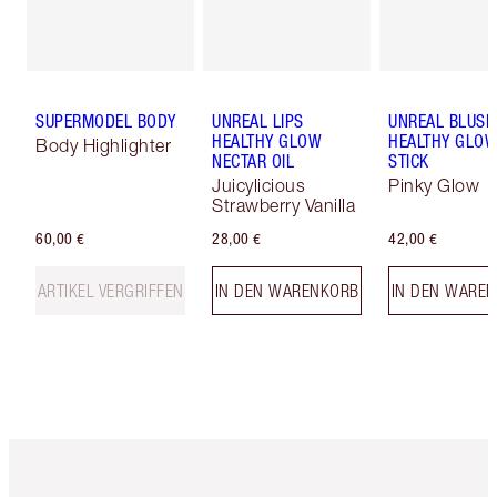
SUPERMODEL BODY
UNREAL LIPS
UNREAL BLUSH
HEALTHY GLOW
HEALTHY GLO
Body Highlighter
NECTAR OIL
STICK
Juicylicious
Pinky Glow
Strawberry Vanilla
60,00 €
28,00 €
42,00 €
ARTIKEL VERGRIFFEN
IN DEN WARENKORB
IN DEN WARE
Artikel 1 von 6
Artikel 