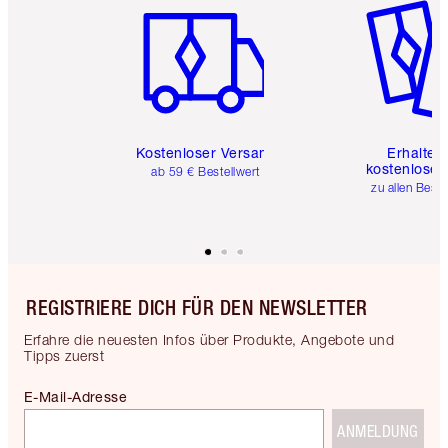
Kostenloser Versand
Erhalte 
kostenlose 
ab 59 € Bestellwert
zu allen Best
REGISTRIERE DICH FÜR DEN NEWSLETTER
Erfahre die neuesten Infos über Produkte, Angebote und
Tipps zuerst
E-Mail-Adresse
ANMELDUNG