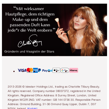
2013-2026 © Islestarr Holdings Ltd., trading as Charlotte Tilbury Beauty.
All rights reserved. Company number 08037372, registered in the United
Kingdom. Registered Office Address: 8 Surrey Street, London, United
Kingdom WC2R 2ND. VAT number: GB 144 0736 30. Responsible Person
Address: Ormond Building, 31-36 Ormond Quay Upper, Dublin 7, D07
N5YH, Ireland.
Kontakt