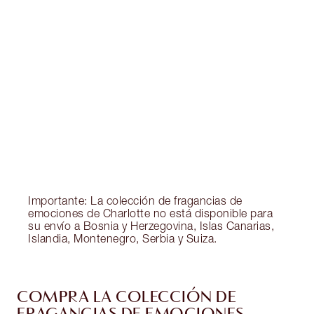
EXCLUSIVOS DE CHARLOTTE TILBURY
Club de fidelidad Charlotte’s Darlings. Gana
monedas de fidelización cada vez que
compres!
Entrega estándar gratuita al gastar $50
Escoge 2 muestras gratis al momento de pagar
Importante: La colección de fragancias de
emociones de Charlotte no está disponible para
su envío a Bosnia y Herzegovina, Islas Canarias,
Islandia, Montenegro, Serbia y Suiza.
COMPRA LA COLECCIÓN DE