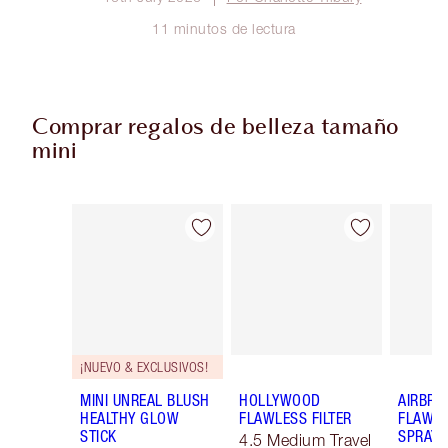
11 minutos de lectura
Comprar regalos de belleza tamaño
mini
Artículo 1 de 57
Artículo 2 de 57
¡NUEVO & EXCLUSIVOS!
MINI UNREAL BLUSH
HOLLYWOOD
AIRBRU
HEALTHY GLOW
FLAWLESS FILTER
FLAWLE
STICK
SPRAY
4.5 Medium Travel