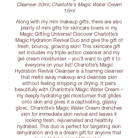
Cleanser 30ml, Charlotte's Magic Water Cream
15ml
Along with my mini makeup gifts, there are also
plenty of mini gifts for skincare lovers in my
Magic Gifting Universe! Discover Charlotte’s
Magic Hydration Revival Duo and give the gift of
fresh, bouncy, glowing skin! This skincare gift
set includes my triple-action cleanser and my
gel-cream moisturiser – you’ll want to gift it to
everyone on your list! Charlotte’s Magic
Hydration Revival Cleanser is a foaming cleanser
that melts away makeup and cleanses skin
without feeling stripping or drying. It pairs
beautifully with Charlotte’s Magic Water Cream –
my deeply hydrating gel moisturiser that glides
onto skin and gives it a captivating, glassy
glow,. Charlotte’s Magic Water Cream drenches
skin for immediate skin revival and leaves it
looking fresh, rejuvenated and healthily
hydrated. This duo is perfect for targeting skin
dehydration and is a dream gift for anyone that