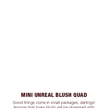
MINI UNREAL BLUSH QUAD
Good things come in small packages, darlings!
Anyone that loves blush will be obsessed with