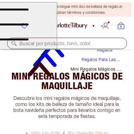
¡ÚLTIMA OPORTUNIDAD! Consigue mini dúo de belleza de regalo al
gastar $110 Se aplican términos y condiciones.
Buscar por producto, tono, color
Regalos
Regalos Para Las
Fiestas
Mini Regalos Mágicos De
MINI REGALOS MÁGICOS DE
Maquillaje
MAQUILLAJE
Descubre los mini regalos mágicos de maquillaje,
como los kits de belleza de tamaño ideal para la
bota navideña perfectos para llevarlos contigo en
esta temporada de fiestas.
16th July 2026
Por Charlotte Tilbury