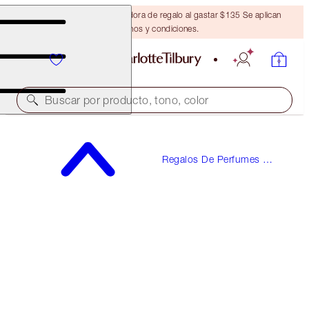
Obtén una brocha bronceadora de regalo al gastar $135 Se aplican
términos y condiciones.
Buscar por producto, tono, color
¡ALTA DEMANDA!
Regalos De Perfumes Y
MORE SEX
Fragancias
10 ML FRAGRANCE
$25.00
(
$250.00
/
100
ml
)