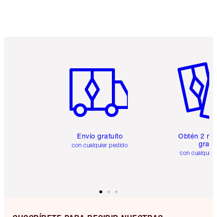
Artículo 1 de 6
Artículo
Envío gratuito
Obtén 2 mu
gratis
con cualquier pedido
con cualquier