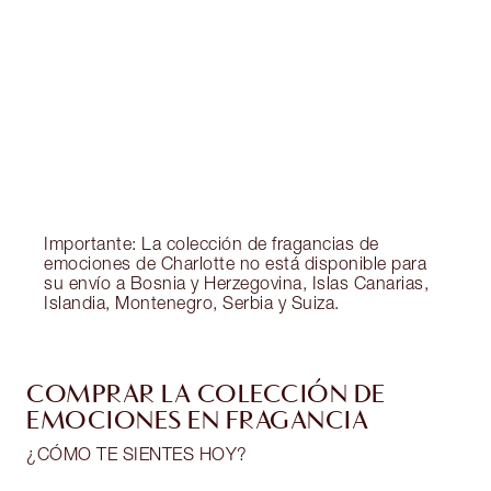
EXCLUSIVOS DE CHARLOTTE TILBURY
Club de fidelidad Charlotte’s Darlings. Gana
monedas de fidelización cada vez que
compres!
Entrega estándar gratuita al gastar $50
Escoge 2 muestras gratis al momento de pagar
Importante: La colección de fragancias de
emociones de Charlotte no está disponible para
su envío a Bosnia y Herzegovina, Islas Canarias,
Islandia, Montenegro, Serbia y Suiza.
COMPRAR LA COLECCIÓN DE
EMOCIONES EN FRAGANCIA
¿CÓMO TE SIENTES HOY?