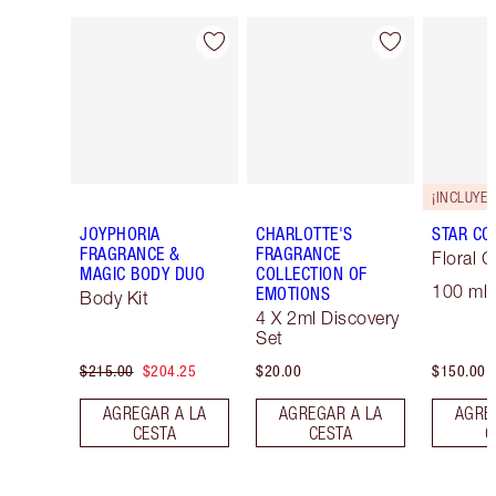
Artículo 1 de 27
Artículo 2 de 27
JOYPHORIA
CHARLOTTE'S
STAR CO
FRAGRANCE &
FRAGRANCE
Floral C
MAGIC BODY DUO
COLLECTION OF
100 ml 
EMOTIONS
Body Kit
4 X 2ml Discovery
Set
$215.00
$204.25
$20.00
$150.00
AGREGAR A LA
AGREGAR A LA
AGRE
CESTA
CESTA
C