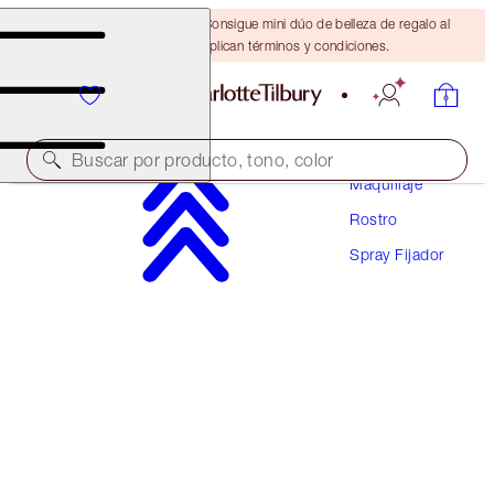
¡ÚLTIMA OPORTUNIDAD! Consigue mini dúo de belleza de regalo al
gastar $110 Se aplican términos y condiciones.
Buscar por producto, tono, color
Maquillaje
Rostro
AIRBRUSH FLAWLESS SETTING SPRAY MATTE
Spray Fijador
34 ML TRAVEL
$25.00
(
$73.53
/
100
ml
)