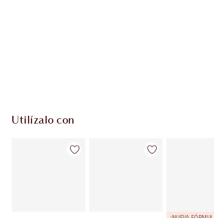
EXCLUSIVOS DE CHARLOTTE TILBURY
Club de fidelidad Charlotte’s Darlings. Gana
monedas de fidelización cada vez que
compres!
Entrega estándar gratuita al gastar $50
Escoge 2 muestras gratis al momento de pagar
Utilízalo con