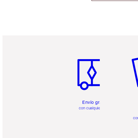
Artículo 1 de 6
Ar
Envío gratuito
con cualquier pedido
co