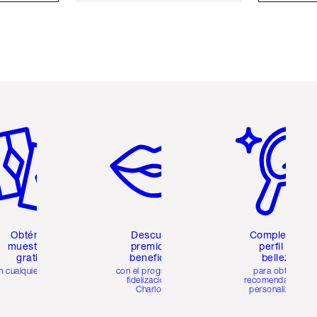
tículo 2 de 6
Artículo 3 de 6
Artículo 4 de 6
Obtén 2
Descubre
Completa tu
muestras
premios y
perfil de
gratis
beneficios
belleza
n cualquier pedido
con el programa de
para obtener
fidelización de
recomendaciones
Charlotte
personalizadas