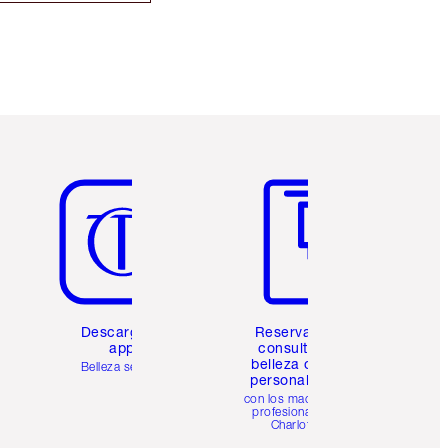
Artículo 5 de 6
Artículo 6 de 6
Descarga la
Reserva una
app
consulta de
belleza online
Belleza sencilla
personalizada
con los maquillistas
profesionales de
Charlotte.