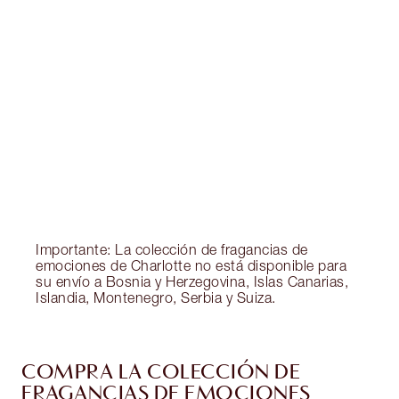
EXCLUSIVOS DE CHARLOTTE TILBURY
Club de fidelidad Charlotte’s Darlings. Gana
monedas de fidelización cada vez que
compres!
Entrega estándar gratuita al gastar $50
Escoge 2 muestras gratis al momento de pagar
Importante: La colección de fragancias de
emociones de Charlotte no está disponible para
su envío a Bosnia y Herzegovina, Islas Canarias,
Islandia, Montenegro, Serbia y Suiza.
COMPRA LA COLECCIÓN DE
FRAGANCIAS DE EMOCIONES