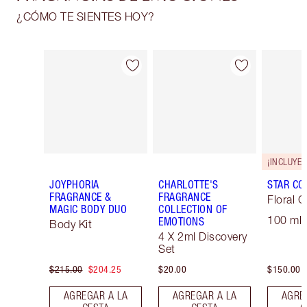
¿CÓMO TE SIENTES HOY?
Artículo 1 de 27
Artículo 2 de 27
JOYPHORIA
CHARLOTTE'S
STAR CO
FRAGRANCE &
FRAGRANCE
Floral C
MAGIC BODY DUO
COLLECTION OF
100 ml 
EMOTIONS
Body Kit
4 X 2ml Discovery
Set
$215.00
$204.25
$20.00
$150.00
AGREGAR A LA
AGREGAR A LA
AGRE