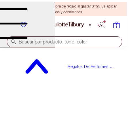
Obtén una brocha bronceadora de regalo al gastar $135 Se aplican
términos y condiciones.
Buscar por producto, tono, color
MAGIC ENERGY
Regalos De Perfumes Y
10 ML FRAGRANCE
Fragancias
$25.00
(
$250.00
/
100
ml
)