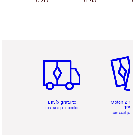
CESTA
CESTA
C
Artículo 1 de 6
Artículo
Envío gratuito
Obtén 2 mu
gratis
con cualquier pedido
con cualquier