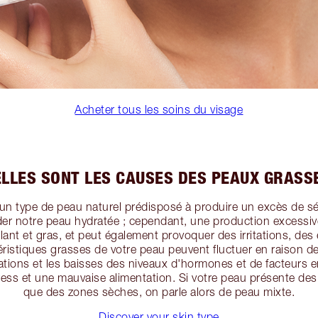
Acheter tous les soins du visage
LLES SONT LES CAUSES DES PEAUX GRASS
 un type de peau naturel prédisposé à produire un excès de 
der notre peau hydratée ; cependant, une production excessi
llant et gras, et peut également provoquer des irritations, de
éristiques grasses de votre peau peuvent fluctuer en raison d
ations et les baisses des niveaux d'hormones et de facteurs 
tress et une mauvaise alimentation. Si votre peau présente de
que des zones sèches, on parle alors de peau mixte.
Discover your skin type