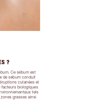
ES ?
sébum. Ce sébum est
ve de sébum conduit
s éruptions cutanées et
e facteurs biologiques
environnementaux tels
s zones grasses ainsi