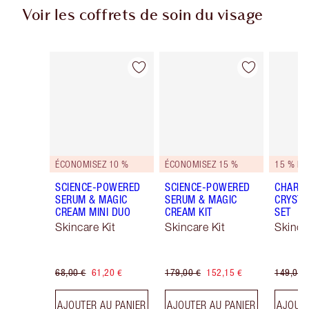
Voir les coffrets de soin du visage
Article 1 sur 48
Article 2 sur 48
ÉCONOMISEZ 10 %
ÉCONOMISEZ 15 %
15 % D'
SCIENCE-POWERED
SCIENCE-POWERED
CHARLO
SERUM & MAGIC
SERUM & MAGIC
CRYSTA
CREAM MINI DUO
CREAM KIT
SET
Skincare Kit
Skincare Kit
Skinca
68,00 €
61,20 €
179,00 €
152,15 €
149,00 
AJOUTER AU PANIER
AJOUTER AU PANIER
AJOUTE