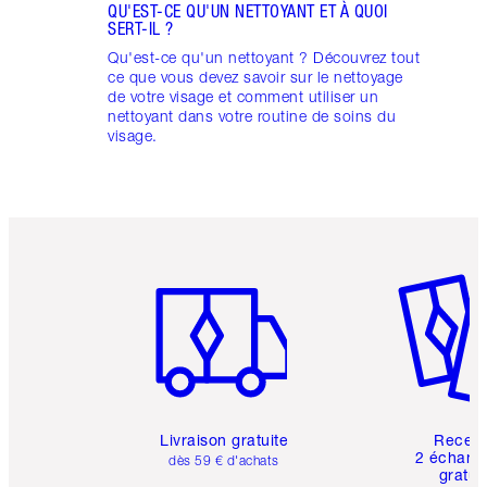
QU'EST-CE QU'UN NETTOYANT ET À QUOI
SERT-IL ?
Qu'est-ce qu'un nettoyant ? Découvrez tout
ce que vous devez savoir sur le nettoyage
de votre visage et comment utiliser un
nettoyant dans votre routine de soins du
visage.
Article 1 sur 6
Article 
Livraison gratuite
Recev
2 échanti
dès 59 € d'achats
gratui