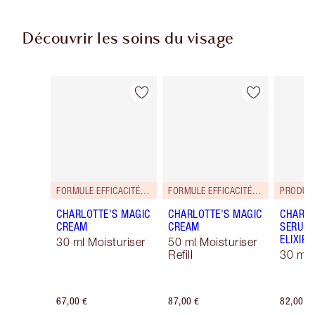
Découvrir les soins du visage
Article 1 sur 114
Article 2 sur 114
FORMULE EFFICACITÉ RENFORCÉE !
FORMULE EFFICACITÉ RENFORCÉE !
PRODUIT
CHARLOTTE'S MAGIC
CHARLOTTE'S MAGIC
CHARLO
CREAM
CREAM
SERUM 
ELIXIR
30 ml Moisturiser
50 ml Moisturiser
Refill
30 ml
67,00 €
87,00 €
82,00 €