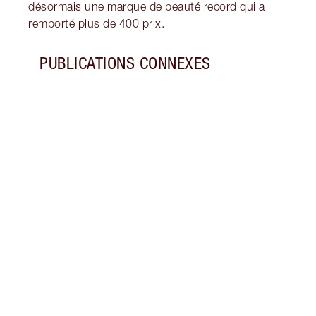
désormais une marque de beauté record qui a
remporté plus de 400 prix.
PUBLICATIONS CONNEXES
Article 1 sur 5
TONI
Décou
netto
deux 
peau 