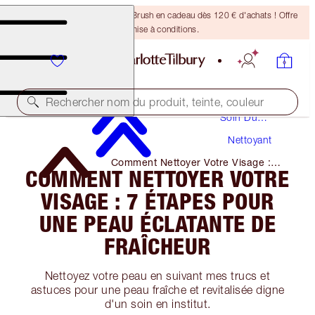
Recevez un pinceau Bronzing Brush en cadeau dès 120 € d'achats ! Offre
soumise à conditions.
Rechercher nom du produit, teinte, couleur
Soin Du
Visage
Nettoyant
Comment Nettoyer Votre Visage :
COMMENT NETTOYER VOTRE
7 éTapes Pour Une Peau éClatante
De Fraîcheur
VISAGE : 7 ÉTAPES POUR
UNE PEAU ÉCLATANTE DE
FRAÎCHEUR
Nettoyez votre peau en suivant mes trucs et
astuces pour une peau fraîche et revitalisée digne
d'un soin en institut.