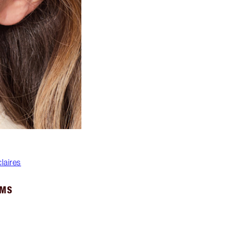
laires
UMS