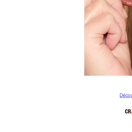
Décou
CR