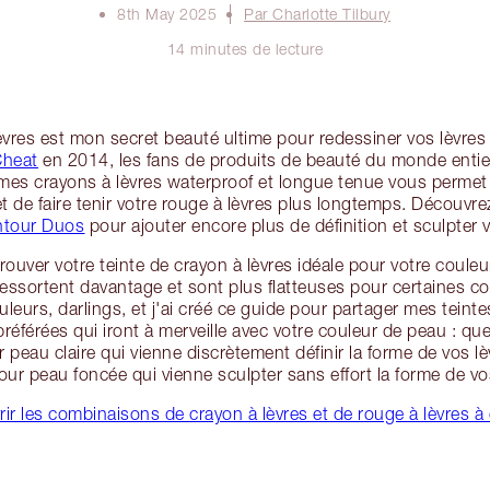
8th May 2025
Par Charlotte Tilbury
14 minutes de lecture
lèvres est mon secret beauté ultime pour redessiner vos lèvres
Cheat
en 2014, les fans de produits de beauté du monde entier
mes crayons à lèvres waterproof et longue tenue vous permet 
 et de faire tenir votre rouge à lèvres plus longtemps. Décou
ntour Duos
pour ajouter encore plus de définition et sculpter v
rouver votre teinte de crayon à lèvres idéale pour votre couleu
ressortent davantage et sont plus flatteuses pour certaines c
uleurs, darlings, et j'ai créé ce guide pour partager mes teinte
référées qui iront à merveille avec votre couleur de peau : q
r peau claire qui vienne discrètement définir la forme de vos l
our peau foncée qui vienne sculpter sans effort la forme de vo
ir les combinaisons de crayon à lèvres et de rouge à lèvres à