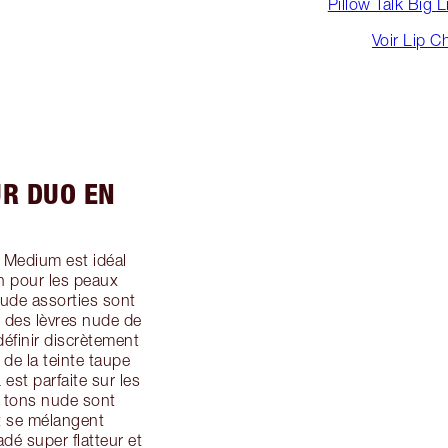
Pillow Talk Big
Voir Lip C
UR DUO EN
Medium est idéal
n pour les peaux
nude assorties sont
r des lèvres nude de
définir discrètement
 de la teinte taupe
est parfaite sur les
s tons nude sont
t se mélangent
dé super flatteur et