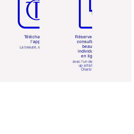
Téléchargez
Réservez une
l'appli
consultation
beauté
La beauté, simplifiée
individuelle
en ligne
avec l'un des make-
up artists de
Charlotte.