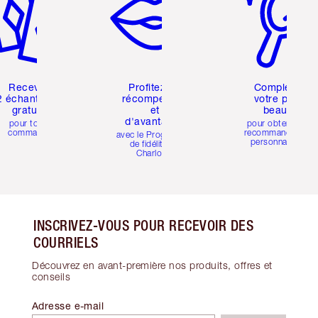
Recevez
Profitez de
Complétez
2 échantillons
récompenses
votre profil
gratuits
et
beauté
d'avantages
pour toute
pour obtenir des
commande
recommandations
avec le Programme
personnalisées
de fidélité de
Charlotte
INSCRIVEZ-VOUS POUR RECEVOIR DES
COURRIELS
Découvrez en avant-première nos produits, offres et
conseils
Adresse e-mail