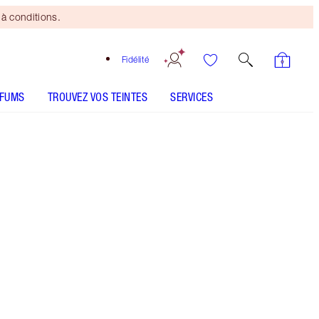
à conditions.
Fidélité
RFUMS
TROUVEZ VOS TEINTES
SERVICES
Viva La Vergara
SHADE MATCH
CONSEILS D'UTILISATION