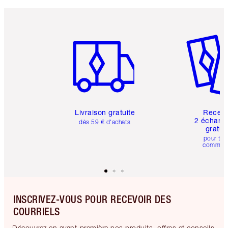
Article 1 sur 6
Article 
Livraison gratuite
Recev
2 échanti
dès 59 € d'achats
gratui
pour tou
comman
INSCRIVEZ-VOUS POUR RECEVOIR DES
COURRIELS
Découvrez en avant-première nos produits, offres et conseils