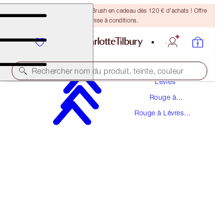
Recevez un pinceau Bronzing Brush en cadeau dès 120 € d'achats ! Offre
soumise à conditions.
Maquillage
Rechercher nom du produit, teinte, couleur
Lèvres
Rouge à
MATTE REVOLUTION
Lèvres
Rouge à Lèvres
THE QUEEN
Rouge
38,00 €
(
108,57 €
/
10
g
)