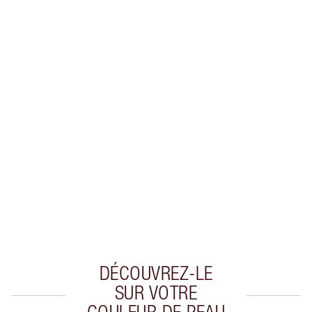
Recevez 38 pièces de fidélité
En savoir plus
EXCLUSIVITÉS CHARLOTTE TILBURY
Club fidélité Charlotte's Darlings. Gagnez des
pièces de fidélité à chaque achat!
Livraison standard gratuite lorsque votre
montant atteint 59,00 €
Choissisez 2 échantillons gratuits au moment
de confirmer vos achats
DÉCOUVREZ-LE
SUR VOTRE