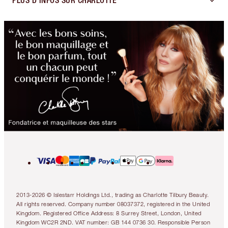
PLUS D'INFOS SUR CHARLOTTE
2013-2026 © Islestarr Holdings Ltd., trading as Charlotte Tilbury Beauty.
All rights reserved. Company number 08037372, registered in the United
Kingdom. Registered Office Address: 8 Surrey Street, London, United
Kingdom WC2R 2ND. VAT number: GB 144 0736 30. Responsible Person