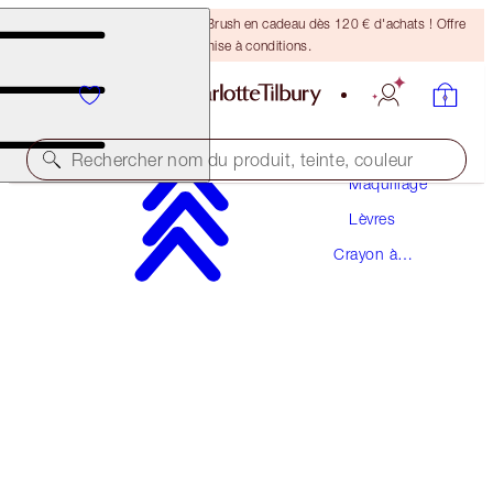
Recevez un pinceau Bronzing Brush en cadeau dès 120 € d'achats ! Offre
soumise à conditions.
Rechercher nom du produit, teinte, couleur
Maquillage
Lèvres
LIP CHEAT
Crayon à
HOT GOSSIP
Lèvres
28,50 €
(
237,50 €
/
10
g
)