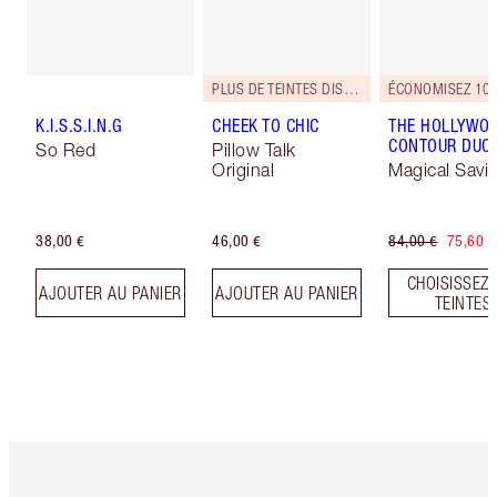
PLUS DE TEINTES DISPONIBLES
ÉCONOMISEZ 10
K.I.S.S.I.N.G
CHEEK TO CHIC
THE HOLLYWO
CONTOUR DUO
So Red
Pillow Talk
Original
Magical Savi
38,00 €
46,00 €
84,00 €
75,60 €
CHOISISSEZ 
AJOUTER AU PANIER
AJOUTER AU PANIER
TEINTES
Article 1 sur 6
Article 