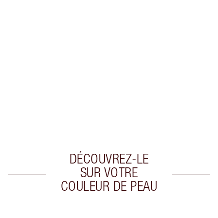
En savoir plus
EXCLUSIVITÉS CHARLOTTE TILBURY
Club fidélité Charlotte's Darlings. Gagnez des
pièces de fidélité à chaque achat!
Livraison standard gratuite lorsque votre
montant atteint 59,00 €
Choissisez 2 échantillons gratuits au moment
de confirmer vos achats
DÉCOUVREZ-LE
SUR VOTRE
COULEUR DE PEAU