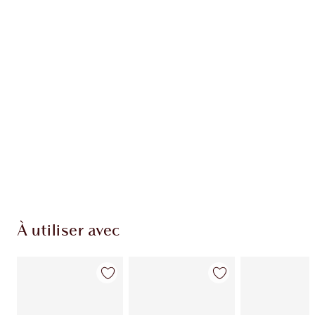
Article 1 sur 20
Arti
À utiliser avec