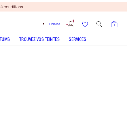
à conditions.
Fidélité
RFUMS
TROUVEZ VOS TEINTES
SERVICES
Savage Rose
SHADE MATCH
CONSEILS D'UTILISATION