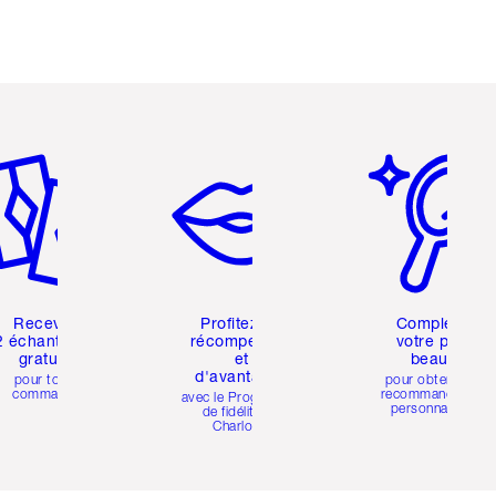
icle 2 sur 6
Article 3 sur 6
Article 4 sur 6
Recevez
Profitez de
Complétez
2 échantillons
récompenses
votre profil
gratuits
et
beauté
d'avantages
pour toute
pour obtenir des
commande
recommandations
avec le Programme
personnalisées
de fidélité de
Charlotte