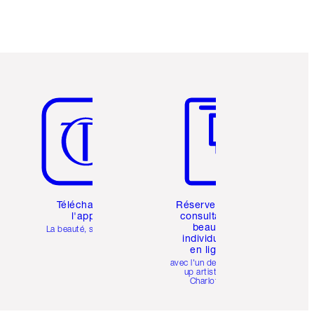
Article 5 sur 6
Article 6 sur 6
Téléchargez
Réservez une
l'appli
consultation
beauté
La beauté, simplifiée
individuelle
en ligne
avec l'un des make-
up artists de
Charlotte.