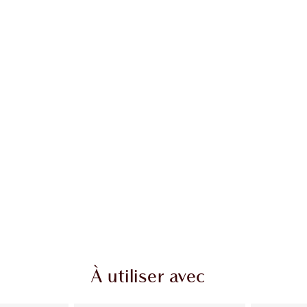
cle 2 sur 20
Article 3 sur 20
À utiliser avec