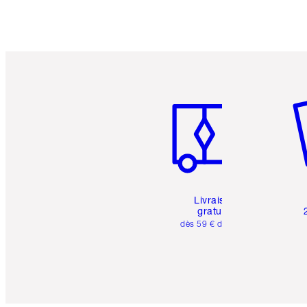
Article 1 sur 6
Art
Livraison
gratuite
dès 59 € d'achats