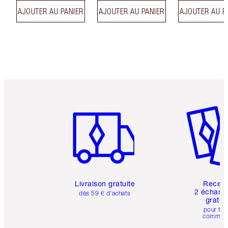
AJOUTER AU PANIER
AJOUTER AU PANIER
AJOUTER AU P
Article 1 sur 6
Article 
Livraison gratuite
Recev
2 échanti
dès 59 € d'achats
gratui
pour tou
comman