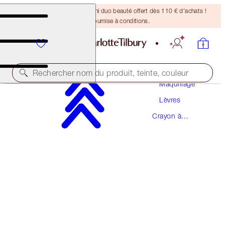
DERNIÈRE CHANCE ! Un mini duo beauté offert dès 110 € d'achats !
Offre soumise à conditions.
Rechercher nom du produit, teinte, couleur
Maquillage
Lèvres
LIP CHEAT CONTOUR DUO
Crayon à
DEEP
Lèvres
28,50 €
(
365,38 €
/
10
g
)