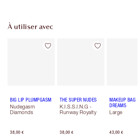
À utiliser avec
BIG LIP PLUMPGASM
THE SUPER NUDES
MAKEUP BAG O
DREAMS
Nudegasm
K.I.S.S.I.N.G -
Diamonds
Runway Royalty
Large
38,00 €
38,00 €
43,00 €