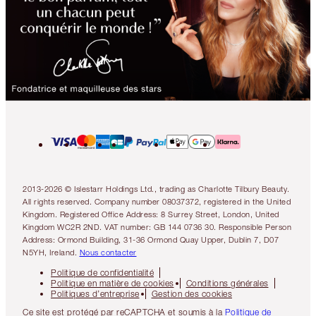
2013-2026 © Islestarr Holdings Ltd., trading as Charlotte Tilbury Beauty.
All rights reserved. Company number 08037372, registered in the United
Kingdom. Registered Office Address: 8 Surrey Street, London, United
Kingdom WC2R 2ND. VAT number: GB 144 0736 30. Responsible Person
Address: Ormond Building, 31-36 Ormond Quay Upper, Dublin 7, D07
N5YH, Ireland.
Nous contacter
Politique de confidentialité
Politique en matière de cookies
Conditions générales
Politiques d’entreprise
Gestion des cookies
Ce site est protégé par reCAPTCHA et soumis à la
Politique de