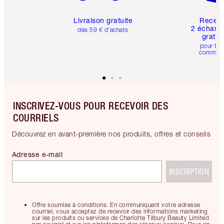
Livraison gratuite
Recev
2 échanti
dès 59 € d'achats
gratui
pour tou
comman
INSCRIVEZ-VOUS POUR RECEVOIR DES
COURRIELS
Découvrez en avant-première nos produits, offres et conseils
Adresse e-mail
INSCRIPTION
Offre soumise à conditions. En communiquant votre adresse
courriel, vous acceptez de recevoir des informations marketing
sur les produits ou services de Charlotte Tilbury Beauty Limited