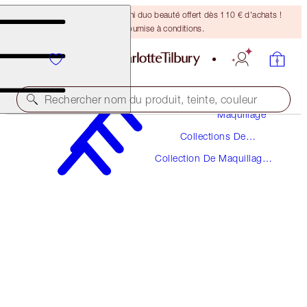
DERNIÈRE CHANCE ! Un mini duo beauté offert dès 110 € d'achats !
Offre soumise à conditions.
Rechercher nom du produit, teinte, couleur
Maquillage
Collections De
THE SUPER NUDES
Maquillage
Collection De Maquillage
MATTE REVOLUTION - CATWALKING
Super Nudes
38,00 €