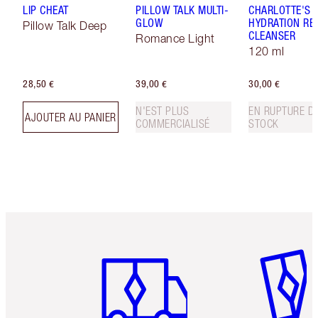
LIP CHEAT
PILLOW TALK MULTI-
CHARLOTTE'S 
GLOW
HYDRATION REV
Pillow Talk Deep
CLEANSER
Romance Light
120 ml
28,50 €
39,00 €
30,00 €
N'EST PLUS
EN RUPTURE D
AJOUTER AU PANIER
COMMERCIALISÉ
STOCK
Article 1 sur 6
Article 