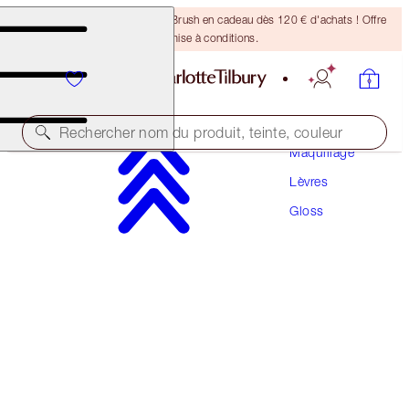
Recevez un pinceau Bronzing Brush en cadeau dès 120 € d'achats ! Offre
soumise à conditions.
Rechercher nom du produit, teinte, couleur
Maquillage
Lèvres
COLLAGEN LIP BATH
Gloss
PILLOW TALK DEEP
38,00 €
(
48,10 €
/
10
ml
)