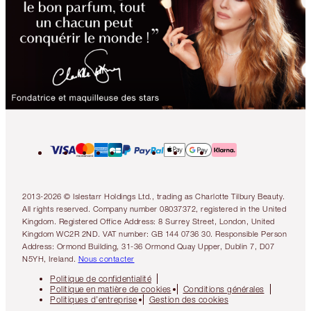
2013-2026 © Islestarr Holdings Ltd., trading as Charlotte Tilbury Beauty.
All rights reserved. Company number 08037372, registered in the United
Kingdom. Registered Office Address: 8 Surrey Street, London, United
Kingdom WC2R 2ND. VAT number: GB 144 0736 30. Responsible Person
Address: Ormond Building, 31-36 Ormond Quay Upper, Dublin 7, D07
N5YH, Ireland.
Nous contacter
Politique de confidentialité
Politique en matière de cookies
Conditions générales
Politiques d’entreprise
Gestion des cookies