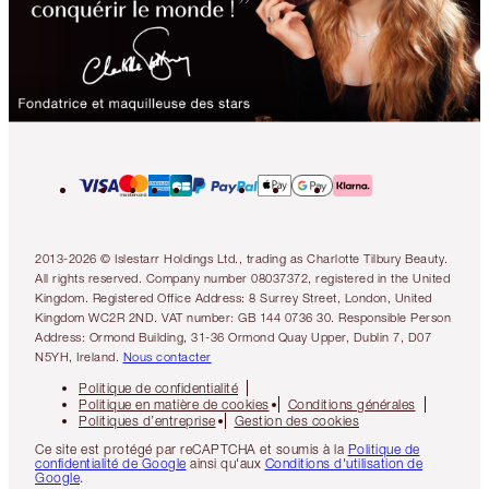
2013-2026 © Islestarr Holdings Ltd., trading as Charlotte Tilbury Beauty.
All rights reserved. Company number 08037372, registered in the United
Kingdom. Registered Office Address: 8 Surrey Street, London, United
Kingdom WC2R 2ND. VAT number: GB 144 0736 30. Responsible Person
Address: Ormond Building, 31-36 Ormond Quay Upper, Dublin 7, D07
N5YH, Ireland.
Nous contacter
Politique de confidentialité
Politique en matière de cookies
Conditions générales
Politiques d’entreprise
Gestion des cookies
Ce site est protégé par reCAPTCHA et soumis à la
Politique de
confidentialité de Google
ainsi qu'aux
Conditions d'utilisation de
Google
.