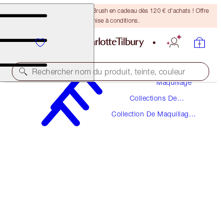
Recevez un pinceau Bronzing Brush en cadeau dès 120 € d'achats ! Offre
soumise à conditions.
Rechercher nom du produit, teinte, couleur
Maquillage
Collections De
THE SUPER NUDES
Maquillage
Collection De Maquillage
MATTE REVOLUTION - SUPER FABULOUS
Super Nudes
38,00 €