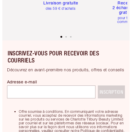
Livraison gratuite
Recev
2 échanti
dès 59 € d'achats
gratui
pour tou
comman
INSCRIVEZ-VOUS POUR RECEVOIR DES
COURRIELS
Découvrez en avant-première nos produits, offres et conseils
Adresse e-mail
INSCRIPTION
Offre soumise à conditions. En communiquant votre adresse
courriel, vous acceptez de recevoir des informations marketing
sur les produits ou services de Charlotte Tilbury Beauty Limited
par courriel et sur les plateformes des réseaux sociaux. Pour en
savoir plus sur la façon dont nous utilisons vos informations
personnelles, veuillez consulter notre Politique de confidentialité.