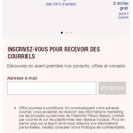
2 échanti
dès 59 € d'achats
gratui
pour tou
comman
INSCRIVEZ-VOUS POUR RECEVOIR DES
COURRIELS
Découvrez en avant-première nos produits, offres et conseils
Adresse e-mail
INSCRIPTION
Offre soumise à conditions. En communiquant votre adresse
courriel, vous acceptez de recevoir des informations marketing
sur les produits ou services de Charlotte Tilbury Beauty Limited
par courriel et sur les plateformes des réseaux sociaux. Pour en
savoir plus sur la façon dont nous utilisons vos informations
personnelles, veuillez consulter notre Politique de confidentialité.