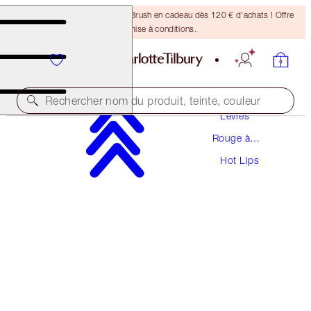
Recevez un pinceau Bronzing Brush en cadeau dès 120 € d'achats ! Offre
soumise à conditions.
Maquillage
Rechercher nom du produit, teinte, couleur
Lèvres
Rouge à
HOT LIPS
Lèvres
Hot Lips
TELL LAURA
38,00 €
(
108,57 €
/
10
g
)