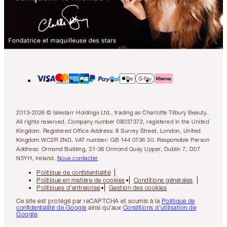
2013-2026 © Islestarr Holdings Ltd., trading as Charlotte Tilbury Beauty.
All rights reserved. Company number 08037372, registered in the United
Kingdom. Registered Office Address: 8 Surrey Street, London, United
Kingdom WC2R 2ND. VAT number: GB 144 0736 30. Responsible Person
Address: Ormond Building, 31-36 Ormond Quay Upper, Dublin 7, D07
N5YH, Ireland.
Nous contacter
Politique de confidentialité
Politique en matière de cookies
Conditions générales
Politiques d’entreprise
Gestion des cookies
Ce site est protégé par reCAPTCHA et soumis à la
Politique de
confidentialité de Google
ainsi qu'aux
Conditions d'utilisation de
Google
.