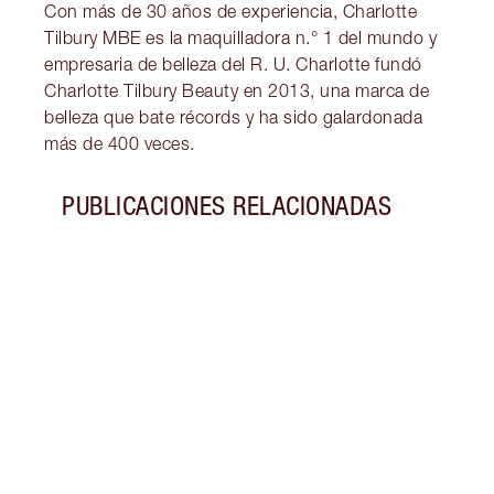
Con más de 30 años de experiencia, Charlotte
Tilbury MBE es la maquilladora n.° 1 del mundo y
empresaria de belleza del R. U. Charlotte fundó
Charlotte Tilbury Beauty en 2013, una marca de
belleza que bate récords y ha sido galardonada
más de 400 veces.
PUBLICACIONES RELACIONADAS
Artículo 1 de 5
IDEA
VALE
Este 
preci
barra