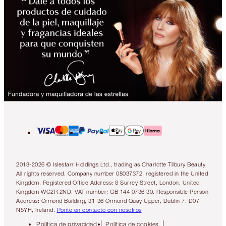
2013-2026 © Islestarr Holdings Ltd., trading as Charlotte Tilbury Beauty.
All rights reserved. Company number 08037372, registered in the United
Kingdom. Registered Office Address: 8 Surrey Street, London, United
Kingdom WC2R 2ND. VAT number: GB 144 0736 30. Responsible Person
Address: Ormond Building, 31-36 Ormond Quay Upper, Dublin 7, D07
N5YH, Ireland.
Ponte en contacto con nosotros
Política de privacidad
Política de cookies