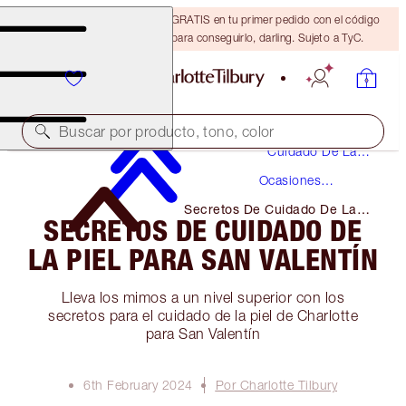
15 % de descuento + ENVÍO GRATIS en tu primer pedido con el código
DARLING15. Inicia sesión para conseguirlo, darling. Sujeto a TyC.
Buscar por producto, tono, color
Cuidado De La
Piel
Ocasiones
Especiales
Secretos De Cuidado De La
SECRETOS DE CUIDADO DE
Piel Para San Valentín
LA PIEL PARA SAN VALENTÍN
Lleva los mimos a un nivel superior con los
secretos para el cuidado de la piel de Charlotte
para San Valentín
6th February 2024
Por Charlotte Tilbury