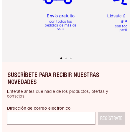
Envío gratuito
Llévate 2 m
gratis
con todos los
pedidos de más de
con todos
59 €
pedido
SUSCRÍBETE PARA RECIBIR NUESTRAS
NOVEDADES
Entérate antes que nadie de los productos, ofertas y
consejos
Dirección de correo electrónico
REGÍSTRATE