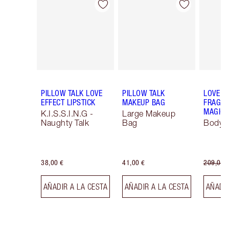
Artículo 1 de 67
Artículo 2 de 67
PILLOW TALK LOVE
PILLOW TALK
LOVE F
EFFECT LIPSTICK
MAKEUP BAG
FRAGRA
MAGIC 
K.I.S.S.I.N.G -
Large Makeup
Naughty Talk
Bag
Body K
38,00 €
41,00 €
209,00 
AÑADIR A LA CESTA
AÑADIR A LA CESTA
AÑADIR