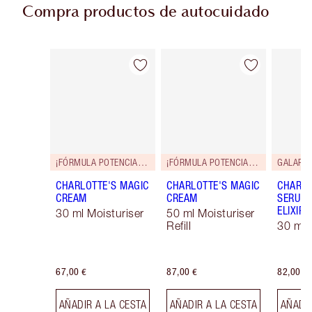
Compra productos de autocuidado
Artículo 1 de 114
Artículo 2 de 114
¡FÓRMULA POTENCIADA!
¡FÓRMULA POTENCIADA!
GALARD
CHARLOTTE'S MAGIC
CHARLOTTE'S MAGIC
CHARLO
CREAM
CREAM
SERUM 
ELIXIR
30 ml Moisturiser
50 ml Moisturiser
Refill
30 ml
67,00 €
87,00 €
82,00 €
AÑADIR A LA CESTA
AÑADIR A LA CESTA
AÑADIR