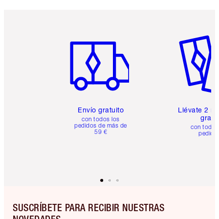
Artículo 1 de 6
Artículo
Envío gratuito
Llévate 2 m
gratis
con todos los
pedidos de más de
con todos
59 €
pedido
SUSCRÍBETE PARA RECIBIR NUESTRAS