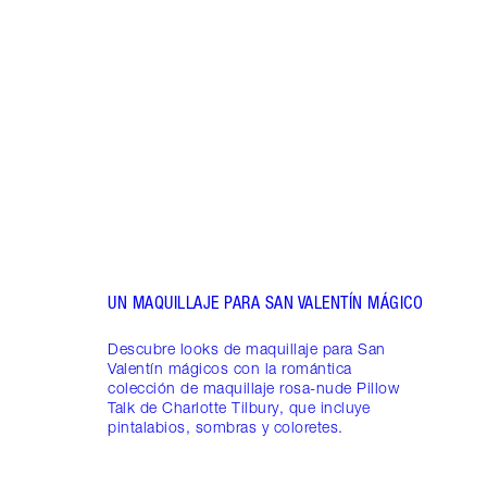
IDEA
VALE
Este 
preci
barra
UN MAQUILLAJE PARA SAN VALENTÍN MÁGICO
Descubre looks de maquillaje para San
Valentín mágicos con la romántica
colección de maquillaje rosa-nude Pillow
Talk de Charlotte Tilbury, que incluye
pintalabios, sombras y coloretes.