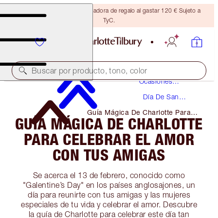
Consigue una brocha bronceadora de regalo al gastar 120 € Sujeto a
TyC.
Maquillaje
Buscar por producto, tono, color
Ocasiones
Especiales
Día De San
Valentín
Guía Mágica De Charlotte Para
GUÍA MÁGICA DE CHARLOTTE
Celebrar El Amor Con Tus Amigas
PARA CELEBRAR EL AMOR
CON TUS AMIGAS
Se acerca el 13 de febrero, conocido como
"Galentine’s Day" en los países anglosajones, un
día para reunirte con tus amigas y las mujeres
especiales de tu vida y celebrar el amor. Descubre
la guía de Charlotte para celebrar este día tan