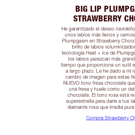
BIG LIP PLUMP
STRAWBERRY CH
He garantizado el deseo navideñ
unos labios más llenos y carno
Plumpgasm en Strawberry Chocol
brillo de labios voluminizado
tecnología Heat + Ice de Plumpg
los labios parezcan más grande
tiempo que proporciona un sutil 
a largo plazo. Le he dado a mi 
cambio de imagen para estas fi
NUEVO tono fresa chocolate que
una fresa y huele como un del
chocolate. El tono rosa está re
superestrella para darle a tus l
diamante rosa que irradia pur
Compra Strawberry C