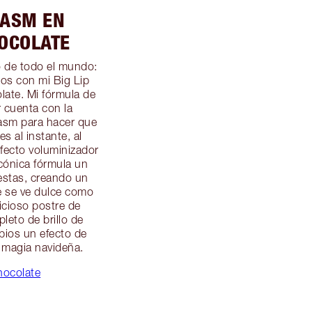
GASM EN
OCOLATE
o de todo el mundo:
sos con mi Big Lip
ate. Mi fórmula de
r cuenta con la
asm para hacer que
s al instante, al
efecto voluminizador
icónica fórmula un
estas, creando un
 se ve dulce como
icioso postre de
pleto de brillo de
abios un efecto de
a magia navideña.
hocolate