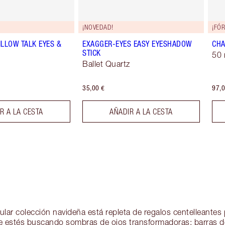
¡NOVEDAD!
¡FÓ
ILLOW TALK EYES &
EXAGGER-EYES EASY EYESHADOW
CHA
STICK
50 
Ballet Quartz
35,00 €
97,0
R A LA CESTA
AÑADIR A LA CESTA
ular colección navideña está repleta de regalos centelleantes
ue estés buscando sombras de ojos transformadoras; barras de