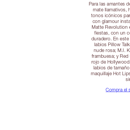
Para las amantes de
mate llamativos, 
tonos icónicos par
con glamour inst
Matte Revolution 
fiestas, con un c
duradero. En este 
labios Pillow Tal
nude rosa; M.I. K
frambuesa; y Red 
rojo de Hollywood.
labios de tamaño
maquillaje Hot Lip
s
Compra el s