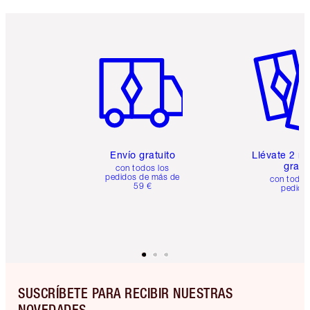
Artículo 1 de 6
Artículo
Envío gratuito
Llévate 2 m
gratis
con todos los
pedidos de más de
con todos
59 €
pedido
SUSCRÍBETE PARA RECIBIR NUESTRAS
NOVEDADES