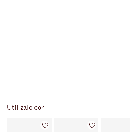
Gana 80 monedas de fidelización
Más información
PRODUCTOS EXCLUSIVOS DE CHARLOTTE TILBURY
Club de fidelidad Charlotte’s Darlings. Gana
monedas de fidelización cada vez que
compres!
Envío estándar con compras de 59,00 €
Elige 2 muestras gratis al finalizar la compra
Utilízalo con