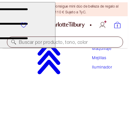
¡ÚLTIMA OPORTUNIDAD! Consigue mini dúo de belleza de regalo al
gastar 110 € Sujeto a TyC.
Buscar por producto, tono, color
Maquillaje
Mejillas
¡NOVEDAD!
Iluminador
UNREAL SUMMER BLUSH + GLOW DUO
FACE KIT
84,00 €
79,80 €
(
49,41 €
/
10
g
)