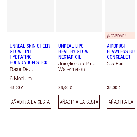
¡NOVEDAD!
UNREAL SKIN SHEER
UNREAL LIPS
AIRBRUSH
GLOW TINT
HEALTHY GLOW
FLAWLESS BLU
HYDRATING
NECTAR OIL
CONCEALER
FOUNDATION STICK
Juicylicious Pink
3.5 Fair
Base De
Watermelon
Maquillaje Soft
6 Medium
Focus
48,00 €
28,00 €
38,00 €
AÑADIR A LA CESTA
AÑADIR A LA CESTA
AÑADIR A LA 