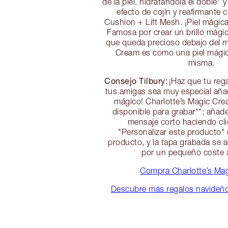
de la piel, hidratándola el doble*
efecto de cojín y reafirmante 
Cushion + Lift Mesh. ¡Piel mági
Famosa por crear un brillo mágic
que queda precioso debajo del m
Cream es como una piel mágic
misma.
Consejo Tilbury:
¡Haz que tu reg
tus amigas sea muy especial añ
mágico! Charlotte’s Magic Cre
disponible para grabar**; aña
mensaje corto haciendo cli
"Personalizar este producto" 
producto, y la tapa grabada se a
por un pequeño coste a
Compra Charlotte’s Ma
Descubre más regalos navideño