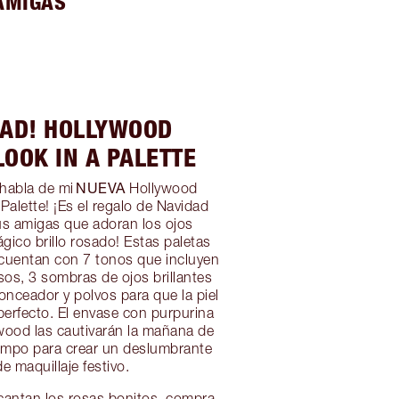
AMIGAS
AD! HOLLYWOOD
LOOK IN A PALETTE
NUEVA
habla de mi
Hollywood
Palette! ¡Es el regalo de Navidad
us amigas que adoran los ojos
gico brillo rosado! Estas paletas
 cuentan con 7 tonos que incluyen
sos, 3 sombras de ojos brillantes
ronceador y polvos para que la piel
erfecto. El envase con purpurina
wood las cautivarán la mañana de
iempo para crear un deslumbrante
de maquillaje festivo.
ncantan los rosas bonitos, compra