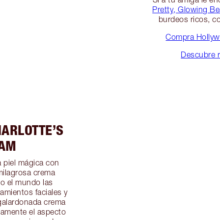
Pretty, Glowing Be
burdeos ricos, 
Compra Hollywo
Descubre r
ARLOTTE’S
EAM
a piel mágica con
milagrosa crema
do el mundo las
tamientos faciales y
 galardonada crema
eamente el aspecto