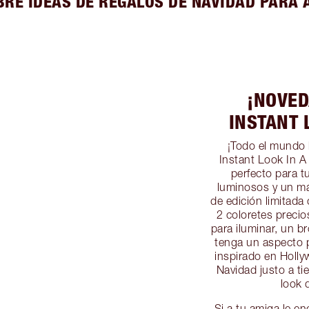
BRE IDEAS DE REGALOS DE NAVIDAD PARA 
¡NOVED
INSTANT 
¡Todo el mundo 
Instant Look In A 
perfecto para t
luminosos y un má
de edición limitada
2 coloretes precio
para iluminar, un b
tenga un aspecto p
inspirado en Holly
Navidad justo a t
look 
Si a tu amiga le e