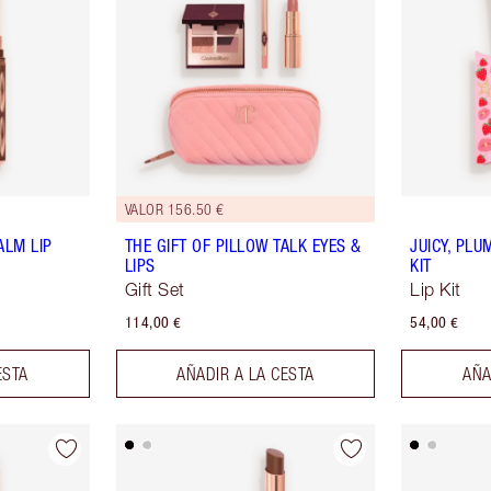
VALOR 156.50 €
ALM LIP
THE GIFT OF PILLOW TALK EYES &
JUICY, PLU
LIPS
KIT
Gift Set
Lip Kit
114,00 €
54,00 €
ESTA
AÑADIR A LA CESTA
AÑA