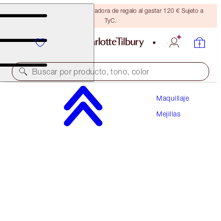
Consigue una brocha bronceadora de regalo al gastar 120 € Sujeto a
TyC.
Buscar por producto, tono, color
Maquillaje
AHORRA UN 10 %
Mejillas
BEAUTY LIGHT WAND & HOLLYWOOD
CONTOUR KIT
MUST-HAVE CHEEK KIT
126,00 €
113,40 €