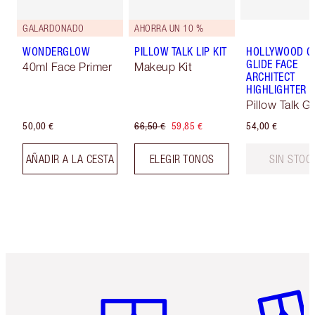
GALARDONADO
AHORRA UN 10 %
WONDERGLOW
PILLOW TALK LIP KIT
HOLLYWOOD 
GLIDE FACE
40ml Face Primer
Makeup Kit
ARCHITECT
HIGHLIGHTER
Pillow Talk G
50,00 €
66,50 €
59,85 €
54,00 €
AÑADIR A LA CESTA
ELEGIR TONOS
SIN STOC
Artículo 1 de 6
Artículo