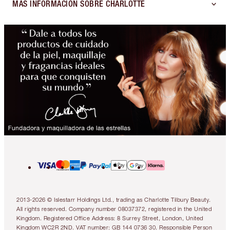
MÁS INFORMACIÓN SOBRE CHARLOTTE
2013-2026 © Islestarr Holdings Ltd., trading as Charlotte Tilbury Beauty.
All rights reserved. Company number 08037372, registered in the United
Kingdom. Registered Office Address: 8 Surrey Street, London, United
Kingdom WC2R 2ND. VAT number: GB 144 0736 30. Responsible Person