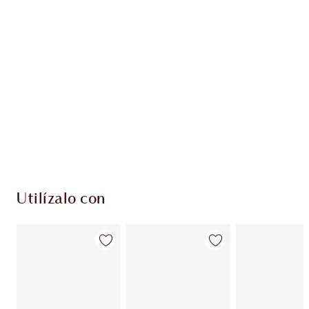
PRODUCTOS EXCLUSIVOS DE CHARLOTTE TILBURY
Club de fidelidad Charlotte’s Darlings. Gana
monedas de fidelización cada vez que
compres!
Envío estándar con compras de 59,00 €
Elige 2 muestras gratis al finalizar la compra
Utilízalo con