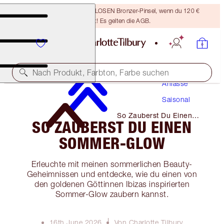
Sichere dir einen KOSTENLOSEN Bronzer-Pinsel, wenn du 120 €
ausgibst! Es gelten die AGB.
Make-Up
Nach Produkt, Farbton, Farbe suchen
Anlässe
Saisonal
So Zauberst Du Einen
SO ZAUBERST DU EINEN
Sommer-Glow
SOMMER-GLOW
Erleuchte mit meinen sommerlichen Beauty-
Geheimnissen und entdecke, wie du einen von
den goldenen Göttinnen Ibizas inspirierten
Sommer-Glow zaubern kannst.
16th June 2026
Von Charlotte Tilbury