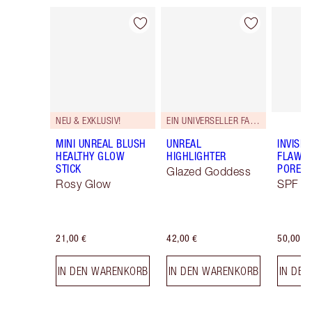
Artikel 1 von 68
Artikel 2 von 68
NEU & EXKLUSIV!
EIN UNIVERSELLER FARBTON.
MINI UNREAL BLUSH
UNREAL
INVISIB
HEALTHY GLOW
HIGHLIGHTER
FLAWL
STICK
PORELE
Glazed Goddess
Rosy Glow
SPF 50
21,00 €
42,00 €
50,00 €
IN DEN WARENKORB
IN DEN WARENKORB
IN DE