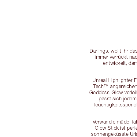
Darlings, wollt ihr
immer verrückt na
entwickelt, dam
Unreal Highlighter 
Tech™ angereichert,
Goddess-Glow verleih
passt sich jedem
feuchtigkeitsspende
Verwandle müde, fah
Glow Stick ist per
sonnengeküsste Url