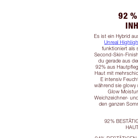
92 %
IN
Es ist ein Hybrid a
Unreal Highlig
funktioniert als
Second-Skin-Finis
du gerade aus de
92% aus Hautpfleg
Haut mit mehrschic
E intensiv Feucht
während sie glowy
Glow Moistur
Weichzeichner- und
den ganzen Somm
92% BESTÄTIG
HAUT