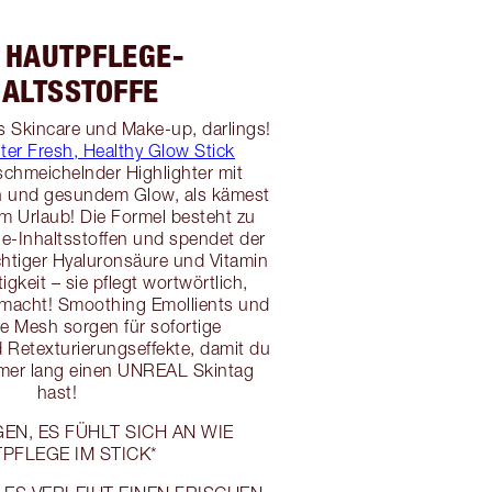
 HAUTPFLEGE-
HALTSSTOFFE
us Skincare und Make-up, darlings!
hter Fresh, Healthy Glow Stick
 schmeichelnder Highlighter mit
h und gesundem Glow, als kämest
m Urlaub! Die Formel besteht zu
e-Inhaltsstoffen und spendet der
htiger Hyaluronsäure und Vitamin
igkeit – sie pflegt wortwörtlich,
 macht! Smoothing Emollients und
e Mesh sorgen für sofortige
 Retexturierungseffekte, damit du
er lang einen UNREAL Skintag
hast!
EN, ES FÜHLT SICH AN WIE
PFLEGE IM STICK*