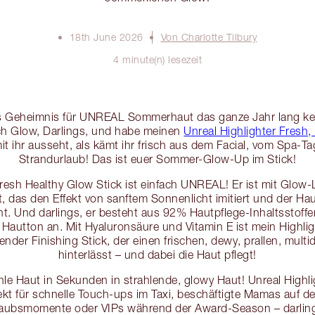
18th June 2026
Von Charlotte Tilbury
4 minute(n) lesezeit
 das Geheimnis für UNREAL Sommerhaut das ganze Jahr lang k
ch Glow, Darlings, und habe meinen
Unreal Highlighter Fresh,
it ihr ausseht, als kämt ihr frisch aus dem Facial, vom Spa-
Strandurlaub! Das ist euer Sommer-Glow-Up im Stick!
Fresh Healthy Glow Stick ist einfach UNREAL! Er ist mit Glo
 das den Effekt von sanftem Sonnenlicht imitiert und der Ha
t. Und darlings, er besteht aus 92% Hautpflege-Inhaltsstoffen
 Hautton an. Mit Hyaluronsäure und Vitamin E ist mein Highligh
nder Finishing Stick, der einen frischen, dewy, prallen, mul
hinterlässt – und dabei die Haut pflegt!
le Haut in Sekunden in strahlende, glowy Haut! Unreal Highli
fekt für schnelle Touch-ups im Taxi, beschäftigte Mamas auf 
aubsmomente oder VIPs während der Award-Season – darlings