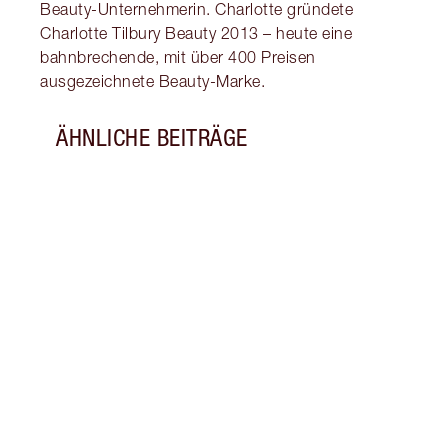
Beauty-Unternehmerin. Charlotte gründete
Charlotte Tilbury Beauty 2013 – heute eine
bahnbrechende, mit über 400 Preisen
ausgezeichnete Beauty-Marke.
ÄHNLICHE BEITRÄGE
Artikel 1 von 18
SO H
LANG
AUSP
Entde
dein 
Blick
meine
Duftk