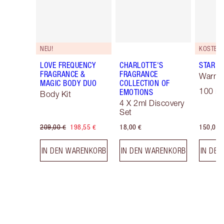
NEU!
LOVE FREQUENCY
CHARLOTTE'S
STAR C
FRAGRANCE &
FRAGRANCE
Warm 
MAGIC BODY DUO
COLLECTION OF
100 ml
EMOTIONS
Body Kit
4 X 2ml Discovery
Set
209,00 €
198,55 €
18,00 €
150,00 
IN DEN WARENKORB
IN DEN WARENKORB
IN DE