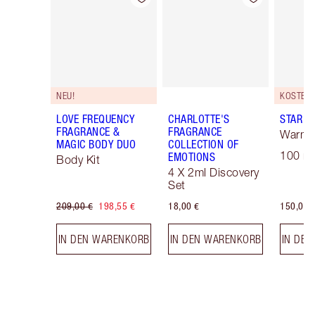
NEU!
LOVE FREQUENCY
CHARLOTTE'S
STAR C
FRAGRANCE &
FRAGRANCE
Warm 
MAGIC BODY DUO
COLLECTION OF
100 ml
EMOTIONS
Body Kit
4 X 2ml Discovery
Set
209,00 €
198,55 €
18,00 €
150,00 
IN DEN WARENKORB
IN DEN WARENKORB
IN DE