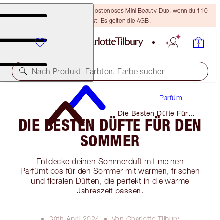
LETZTE CHANCE! Erhalte ein kostenloses Mini-Beauty-Duo, wenn du 110
€ ausgibst! Es gelten die AGB.
Nach Produkt, Farbton, Farbe suchen
Parfüm
Die Besten Düfte Für
DIE BESTEN DÜFTE FÜR DEN
Den Sommer
SOMMER
Entdecke deinen Sommerduft mit meinen
Parfümtipps für den Sommer mit warmen, frischen
und floralen Düften, die perfekt in die warme
Jahreszeit passen.
30th April 2024
Von Charlotte Tilbury